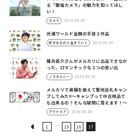
る「銀塩カメラ」の魅力を知ってほし
い！
2019.06.30
カメラ
光浦ワールド全開の手芸３作品
2019.06.30
好きなものと生きていく
篠井英介さんがメルカリに出品できなか
った、ロマンチックな３つの思い出
2019.06.30
ノスタルジー
メルカリで装備を揃えて聖地巡礼キャン
プしてみた‼︎〜キャンプって中古用品で
も出来るの？そんな疑問に答えます！〜
2019.06.30
アウトドア
…
1
15
16
17