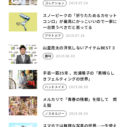
2019.07.24
コレクション
スノーピークの「折りたためるカセット
コンロ」が最高にかっこいいので一家に
一台買うべきだと思ってる
2019.07.24
アウトドア
山里亮太の浮気しないアイテムBEST３
2019.06.30
趣味
手芸一筋35年 、光浦靖子の「素晴らし
きフェルティングの世界」
2019.06.30
ハンドメイド
メルカリで「青春の残骸」を探して 燃
え殻
2019.06.30
ノスタルジー
スマホでは無理な写真の世界…一生使え