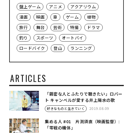
盤上ゲーム
アニメ
アクアリウム
漫画
映画
車
ゲーム
植物
旅行
舞台
芸術
特撮
ドラマ
釣り
スポーツ
オートバイ
ロードバイク
登山
ランニング
ARTICLES
「親密な人とふたりで聴きたい」ロバー
ト キャンベルが愛する井上陽水の歌
2019.08.09
好きなものと生きていく
集める人 #01 片渕須直（映画監督）:
「零戦の機体」