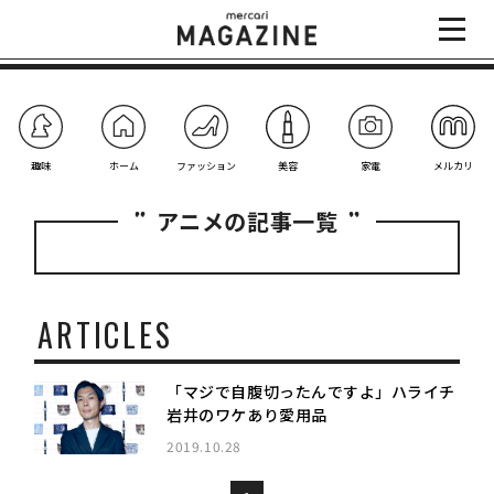
趣味
ホーム
ファッション
美容
家電
メルカリ
アニメの記事一覧
ARTICLES
「マジで自腹切ったんですよ」ハライチ
岩井のワケあり愛用品
2019.10.28