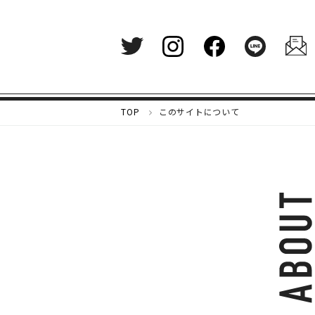
メ
TOP
このサイトについて
ル
カ
リ
マ
ガ
ジ
ン
-
好
き
な
も
の