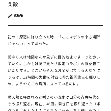
え殻
嘉島唯
初めて原宿に降り立った時、「ここはボクの来る場所
じゃない」って思った。
街ゆく人は地図なんか見ずに目的地まですーっと歩い
ていく。しかも雑誌で見た「限定コラボ」の服を着て
いたりする。どこからそんなお金が出てくるんだ？ こ
っちは、12時間の労働を対価に得た福沢諭吉を握りし
め、ようやくこの場所に立っているのに。
燃え殻と呼ばれる遅咲きの小説家は自分の青春時代を
そう振り返る。現在、46歳。若き日を振り返った『ボ
クたちはみんな大人になれなかった』を上梓したのは