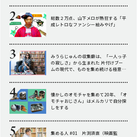
総数２万点、山下メロが熱狂する「平
成レトロなファンシー絵みやげ」
みうらじゅんの収集癖は、「一人っ子
の寂しさ」から生まれた ――片付けブー
ムの現代で、ものを集め続ける極意に
迫る
懐かしのオモチャを集めて20年、「オ
モチャおじさん」はメルカリで自分探
しをする
集める人 #01 片渕須直（映画監