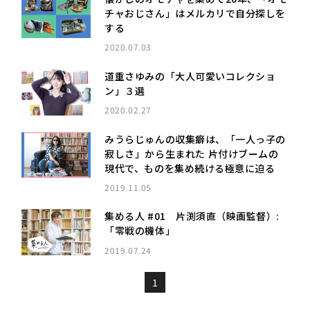
チャおじさん」はメルカリで自分探しを
する
2020.07.03
道重さゆみの「大人可愛いコレクショ
ン」３選
2020.02.27
みうらじゅんの収集癖は、「一人っ子の
寂しさ」から生まれた ――片付けブームの
現代で、ものを集め続ける極意に迫る
2019.11.05
集める人 #01 片渕須直（映画監督）:
「零戦の機体」
2019.07.24
1