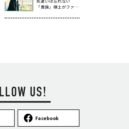
気遣いは忘れない
「貴族」棋士がファッ
ションを通じて生み出
す、新たな将棋の楽し
み方
Facebook