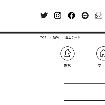
メ
TOP
趣味
盤上ゲーム
ル
カ
リ
マ
ガ
趣味
ホ
ジ
ン
-
好
き
な
も
の