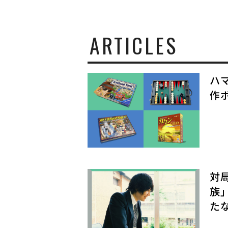
と
生
き
て
ARTICLES
い
く
ハ
作
対
族
た