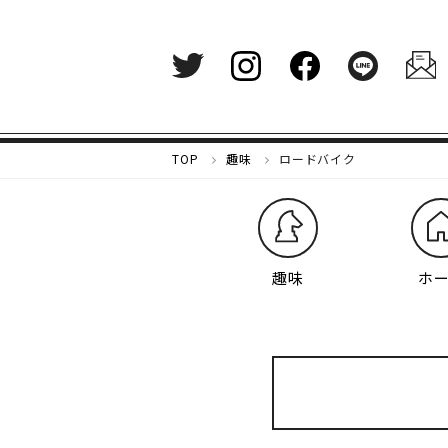
メ
TOP
趣味
ロードバイク
ル
カ
リ
マ
ガ
趣味
ホ
ジ
ン
-
好
き
な
も
の