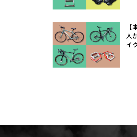
【
人
イ