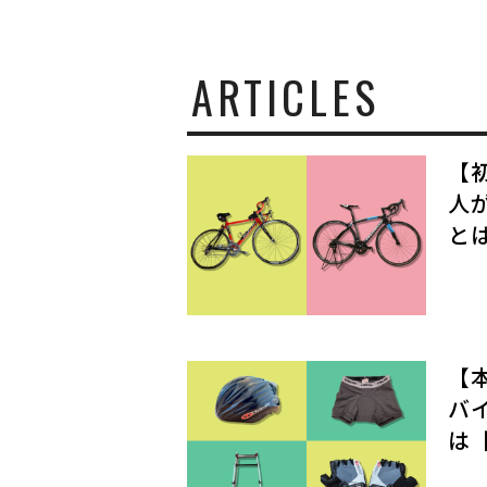
と
生
き
て
ARTICLES
い
く
【
人
と
【
バ
は