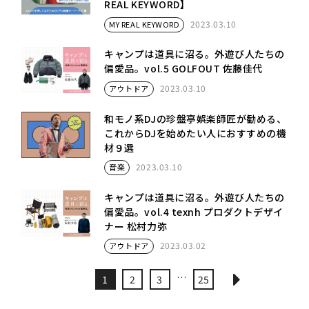
REAL KEYWORD】
2023.03.10
MY REAL KEYWORD
キャンプは道具に沼る。外遊び人たちの
偏愛品。vol.5 GOLFOUT 佐藤佳代
2023.03.10
アウトドア
和モノ系DJの珍盤亭娯楽師匠が勧める、
これからDJを始めたい人におすすめの機
材９選
2023.03.10
音楽
キャンプは道具に沼る。外遊び人たちの
偏愛品。vol.4 texnh プロダクトデザイ
ナー 松村力弥
2023.03.02
アウトドア
…
1
2
3
25