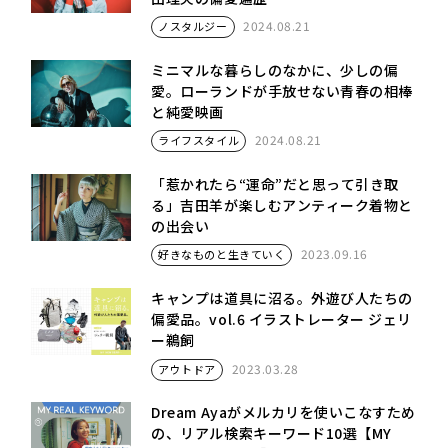
2024.08.21
ノスタルジー
ミニマルな暮らしのなかに、少しの偏
愛。ローランドが手放せない青春の相棒
と純愛映画
2024.08.21
ライフスタイル
「惹かれたら“運命”だと思って引き取
る」吉田羊が楽しむアンティーク着物と
の出会い
2023.09.16
好きなものと生きていく
キャンプは道具に沼る。外遊び人たちの
偏愛品。vol.6 イラストレーター ジェリ
ー鵜飼
2023.03.28
アウトドア
Dream Ayaがメルカリを使いこなすため
の、リアル検索キーワード10選【MY