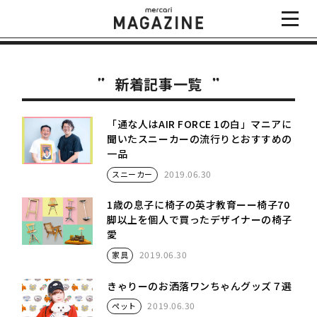
新着記事一覧
「通な人はAIR FORCE 1の白」マニアに
聞いたスニーカーの流行りとおすすめの
一品
2019.06.30
スニーカー
1歳の息子に椅子の英才教育ーー椅子70
脚以上を個人で買ったデザイナーの椅子
愛
2019.06.30
家具
きゃりーのお洒落ワンちゃんグッズ７選
2019.06.30
ペット