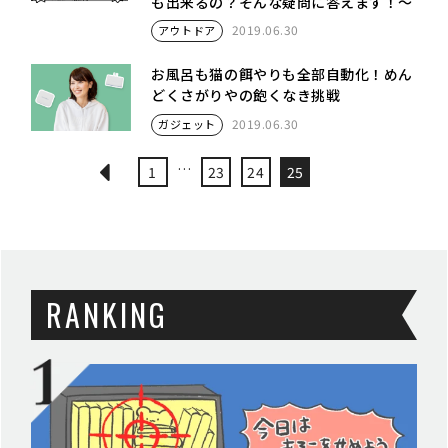
も出来るの？そんな疑問に答えます！〜
2019.06.30
アウトドア
お風呂も猫の餌やりも全部自動化！めん
どくさがりやの飽くなき挑戦
2019.06.30
ガジェット
…
1
23
24
25
RANKING