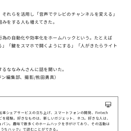
。それらを活用し「音声でテレビのチャンネルを変える」
組みをする人も増えてきた。
行為の自動化や効率化をホームハックという。たとえば
る」「鍵をスマホで開くようにする」「人がきたらライト
するななみんさんに話を聞いた。
ジン編集部、撮影/熊田勇真）
https://edge.tsumug.com/archive/category/IoT%E3%81%8A%E3%81%86%E3%81%A1%E3%83%8F%E3%83%83%E3%82%AF
車シェアサービスの立ち上げ、スマートフォンの開発、Fintech
どを経験。好きなものは、新しいガジェット、ネコ。好きな人は、
ョパン。趣味で数多くのホームハックを手がけており、その活動は
Tおうちハック」で読むことができる。