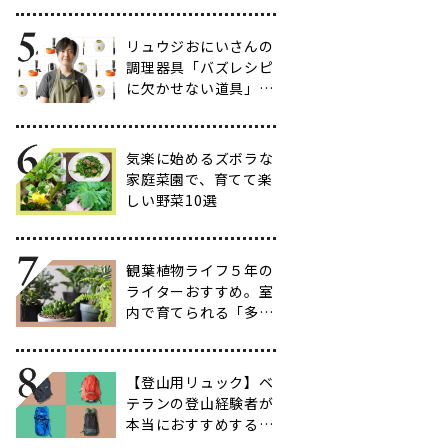
だわりのアイテム20
選
リュウジおにいさんの
調理器具「バズレシピ
に欠かせない道具」５
選
気楽に始めるズボラな
家庭菜園で、育てて楽
しい野菜10選
観葉植物ライフ５年の
ライターおすすめ。室
内で育てられる「多肉
植物」17選【品種と
育て方も紹介】
【登山用リュック】ベ
テランの登山経験者が
本当におすすめする容
量別バックパック10