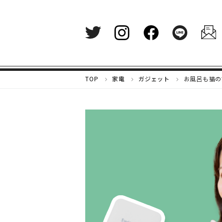
メ
TOP
家電
ガジェット
お風呂も猫の
ル
カ
リ
マ
ガ
ジ
ン
-
好
き
な
も
の