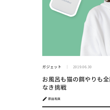
と
生
き
て
い
く
ガジェット
2019.06.30
お風呂も猫の餌やりも全
なき挑戦
原田和英