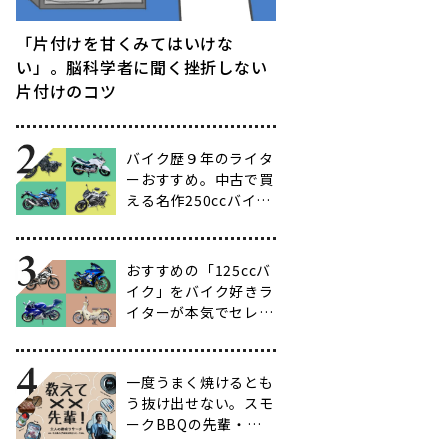
「片付けを甘くみてはいけな
い」。脳科学者に聞く挫折しない
片付けのコツ
バイク歴９年のライタ
ーおすすめ。中古で買
える名作250ccバイク
16選【ビギナー向け
からベテラン向けま
で】
おすすめの「125ccバ
イク」をバイク好きラ
イターが本気でセレク
ト【14選】
一度うまく焼けるとも
う抜け出せない。スモ
ークBBQの先輩・渋
谷南人さんに聞く、こ