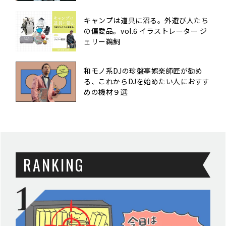
キャンプは道具に沼る。外遊び人たち
の偏愛品。vol.6 イラストレーター ジ
ェリー鵜飼
和モノ系DJの珍盤亭娯楽師匠が勧め
る、これからDJを始めたい人におすす
めの機材９選
RANKING