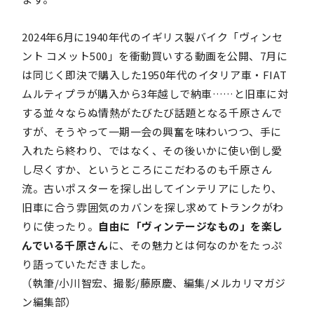
2024年6月に1940年代のイギリス製バイク「ヴィンセ
ント コメット500」を衝動買いする動画を公開、7月に
は同じく即決で購入した1950年代のイタリア車・FIAT
ムルティプラが購入から3年越しで納車……と旧車に対
する並々ならぬ情熱がたびたび話題となる千原さんで
すが、そうやって一期一会の興奮を味わいつつ、手に
入れたら終わり、ではなく、その後いかに使い倒し愛
し尽くすか、というところにこだわるのも千原さん
流。古いポスターを探し出してインテリアにしたり、
旧車に合う雰囲気のカバンを探し求めてトランクがわ
りに使ったり。
自由に「ヴィンテージなもの」を楽し
んでいる千原さん
に、その魅力とは何なのかをたっぷ
り語っていただきました。
（執筆/小川智宏、撮影/藤原慶、編集/メルカリマガジ
ン編集部）