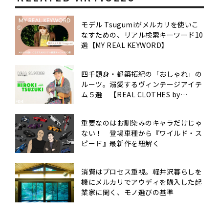
モデル Tsugumiがメルカリを使いこ
なすための、リアル検索キーワード10
選【MY REAL KEYWORD】
四千頭身・都築拓紀の「おしゃれ」の
ルーツ。溺愛するヴィンテージアイテ
ム５選 【REAL CLOTHES by
mercari #４】
重要なのはお馴染みのキャラだけじゃ
ない！ 登場車種から『ワイルド・ス
ピード』最新作を紐解く
消費はプロセス重視。軽井沢暮らしを
機にメルカリでアウディを購入した起
業家に聞く、モノ選びの基準