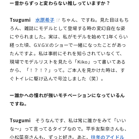
ー昔からずっと変わらない推しっていますか？
Tsugumi
水原希子
ちゃん、ですね。見た目はもち
ろん、雑誌にモデルとして登場する時の変幻自在な姿
にやられました。実は、私がモデルを始めて1年くらい
経った頃、G.V.G.V.のショーで一緒になったことがあっ
たんですよ。私は事前にそれを知らされていなくて、
現場でモデルリストを見たら「Kiko」って書いてある
から、「！？！？」って。ご本人を見かけた時は、す
ぐトイレに駆け込んで号泣しました（笑）。
ー誰かへの憧れが強いモチベーションになっているん
ですね。
Tsugumi
そうなんです、私は常に誰かをみて「いい
な〜」って言ってるタイプなので。平手友梨奈さんも、
小松菜奈さんも、ずっと好き。あと、
往年のアイドル