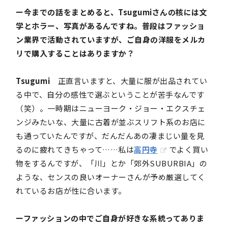
ー今までの話をまとめると、Tsugumiさんの核には文
学とホラー、写真があるんですね。普段はファッショ
ン業界で活動されていますが、ご自身の洋服をメルカ
リで購入することはありますか？
Tsugumi
正直言いますと、大量に服が出品されてい
る中で、自分の感性で選ぶということが苦手なんです
（笑）。一時期はニューヨーク・ジョー・エクスチェ
ンジみたいな、大量に古着が並ぶスリフト系のお店に
も通っていたんですが、だんだんあの凄まじい量を見
るのに疲れてきちゃって……私は
高円寺
でよく買い
物をするんですが、「川」とか「郊外SUBURBIA」の
ような、センスの良いオーナーさんが予め厳選してく
れているお店が性に合います。
ーファッションの中でご自身が好きな系統ってありま