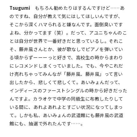
Tsugumi
もちろん勧めたりはするんですけど……あ
のですね、自分が教えて気にはしてほしいんですが、
そこから深くハマられると嫌なんです。面倒臭いです
よね、分かってます（笑）。だって、アユニちゃんのこ
とは自分が世界で一番好きだと思っているし。それこ
そ、藤井風さんとか、彼が歌なしでピアノを弾いてい
る頃からずーーーっと好きで、高校生の時からまわり
にレコメンドしまくっていました。でも、今やこれだ
け売れちゃってみんなが「藤井風、藤井風」って言い
出したから、悲しくて悲しくて。あいみょんだって、
インディースのファーストシングルの時から好きだった
んですよ。カラオケで中学の同級生に布教したりして
いる間に、あれよあれよとすごい状況になってしまっ
て。しかも私、あいみょんの武道館にも藤井風の武道
館にも、抽選で外れたんです……。