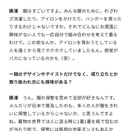
横澤
服はすごいですよ。みんな服のために、わざわ
ざ洗濯したり、アイロンをかけたり、ハンガーを買った
りするわけじゃないですか。それでどんなにお洒落に
興味がない人でも一応自分で組み合わせを考えて着る
わけで。この前なんか、アイロンを買おうとしている
人を遠くから見てホクホクしていましたもん。感覚が
バカになっているのかも（笑）。
ー服のデザインやテイストだけでなく、成り立ちとか
取り扱われ方にも興味がある？
横澤
うん、服の保管を含めて全部が好きなんです。
メルカリが日本で普及したのも、多くの人が服をきれ
いに保管しているからじゃないか、と思うんですよ
ね。着物の世界では人に送る時に1着1着を紙で包むの
が当たり前で、保管には専用の衣装ダンスもあるか