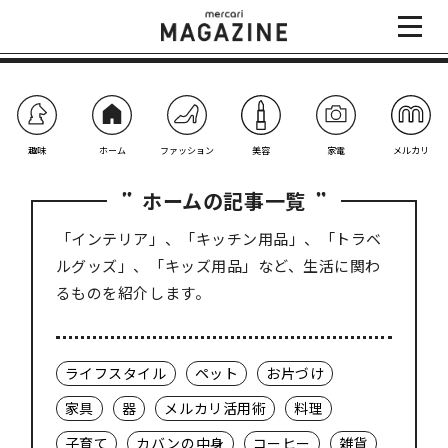
趣味
ホーム
ファッション
美容
家電
メルカリ
ホームの記事一覧
「インテリア」、「キッチン用品」、「トラベ
ルグッズ」、「キッズ用品」など、生活に関わ
るものを紹介します。
ライフスタイル
ペット
お片づけ
家具
器
メルカリ活用術
料理
子育て
カバンの中身
コーヒー
雑貨