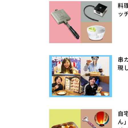
料
ッ
串
現
自
ん