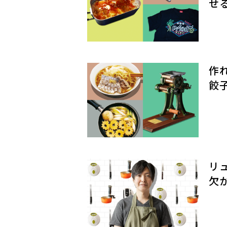
せ
作
餃
リ
欠