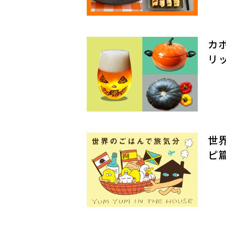
カ
リ
世
ピ