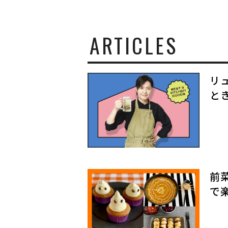
と
生
き
て
ARTICLES
い
く
リ
と
前
で