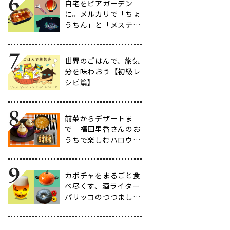
自宅をビアガーデン
に。メルカリで「ちょ
うちん」と「メスティ
ン」を買って家飲みを
充実させる
世界のごはんで、旅気
分を味わおう【初級レ
シピ篇】
前菜からデザートま
で 福田里香さんのお
うちで楽しむハロウィ
ンレシピ
カボチャをまるごと食
べ尽くす、酒ライター
パリッコのつつましハ
ロウィン鍋