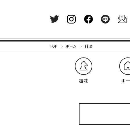
メ
TOP
ホーム
料理
ル
カ
リ
マ
ガ
趣味
ホ
ジ
ン
-
好
き
な
も
の