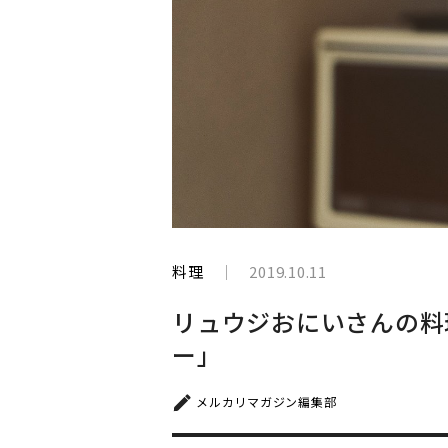
と
生
き
て
い
く
料理
2019.10.11
リュウジおにいさんの料
ー」
メルカリマガジン編集部