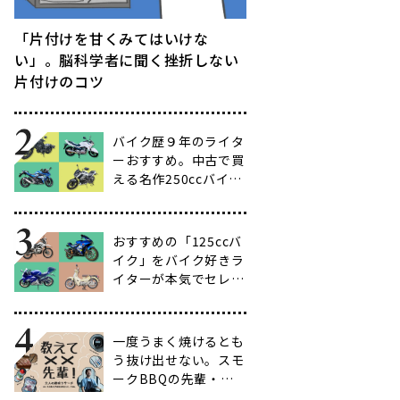
「片付けを甘くみてはいけな
い」。脳科学者に聞く挫折しない
片付けのコツ
バイク歴９年のライタ
ーおすすめ。中古で買
える名作250ccバイク
16選【ビギナー向け
からベテラン向けま
で】
おすすめの「125ccバ
イク」をバイク好きラ
イターが本気でセレク
ト【14選】
一度うまく焼けるとも
う抜け出せない。スモ
ークBBQの先輩・渋
谷南人さんに聞く、こ