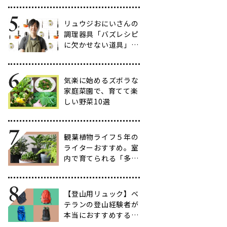
だわりのアイテム20
選
リュウジおにいさんの
調理器具「バズレシピ
に欠かせない道具」５
選
気楽に始めるズボラな
家庭菜園で、育てて楽
しい野菜10選
観葉植物ライフ５年の
ライターおすすめ。室
内で育てられる「多肉
植物」17選【品種と
育て方も紹介】
【登山用リュック】ベ
テランの登山経験者が
本当におすすめする容
量別バックパック10