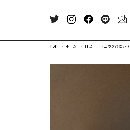
メ
TOP
ホーム
料理
リュウジおにいさ
ル
カ
リ
マ
ガ
ジ
ン
-
好
き
な
も
の