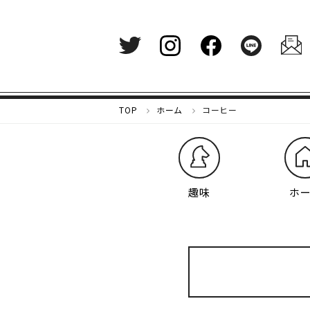
メ
TOP
ホーム
コーヒー
ル
カ
リ
マ
ガ
趣味
ホ
ジ
ン
-
好
き
な
も
の