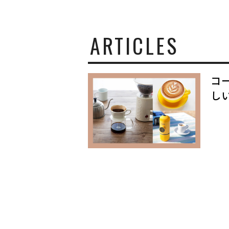
と
生
き
て
ARTICLES
い
く
コ
し