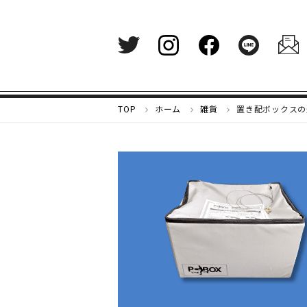
メ
TOP
ホーム
雑貨
置き配ボックスの
ル
カ
リ
マ
ガ
ジ
ン
-
好
き
な
も
の