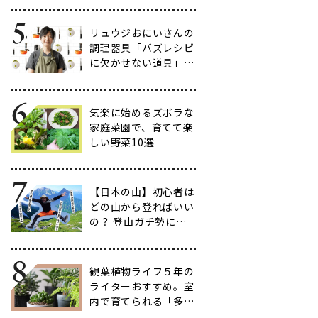
だわりのアイテム20
選
リュウジおにいさんの
調理器具「バズレシピ
に欠かせない道具」５
選
気楽に始めるズボラな
家庭菜園で、育てて楽
しい野菜10選
【日本の山】初心者は
どの山から登ればいい
の？ 登山ガチ勢に聞
いて行ってきた【多す
ぎ】
観葉植物ライフ５年の
ライターおすすめ。室
内で育てられる「多肉
植物」17選【品種と