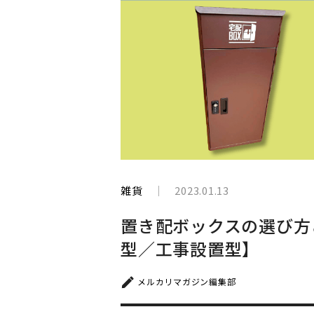
と
生
き
て
い
く
雑貨
2023.01.13
置き配ボックスの選び方
型／工事設置型】
メルカリマガジン編集部