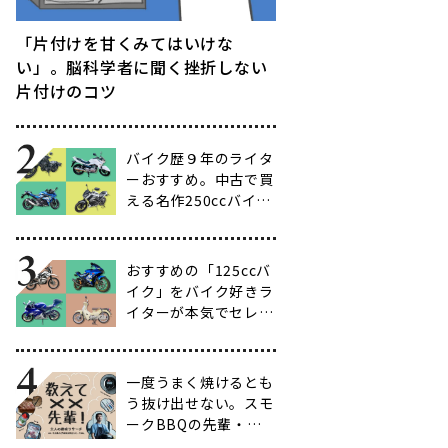
「片付けを甘くみてはいけな
い」。脳科学者に聞く挫折しない
片付けのコツ
バイク歴９年のライタ
ーおすすめ。中古で買
える名作250ccバイク
16選【ビギナー向け
からベテラン向けま
で】
おすすめの「125ccバ
イク」をバイク好きラ
イターが本気でセレク
ト【14選】
一度うまく焼けるとも
う抜け出せない。スモ
ークBBQの先輩・渋
谷南人さんに聞く、こ