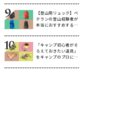
育て方も紹介】
【登山用リュック】ベ
テランの登山経験者が
本当におすすめする容
量別バックパック10
選
「キャンプ初心者がそ
ろえておきたい道具」
をキャンプのプロに聞
いてみた【39選】