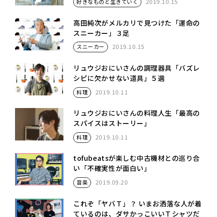
2019.10.15
好きなものと生きていく
高田純次がメルカリで見つけた「運命の
スニーカー」３足
2019.10.15
スニーカー
リュウジおにいさんの調理器具「バズレ
シピに欠かせない道具」５選
2019.10.11
料理
リュウジおにいさんの料理人生「最高の
スパイスはストーリー」
2019.10.11
料理
tofubeatsが楽しむ中古機材との巡り合
い「不確実性が面白い」
2019.09.20
音楽
これぞ「ヤバＴ」？ いまお洒落な人が着
ているのは、ダサかっこいいＴシャツだ