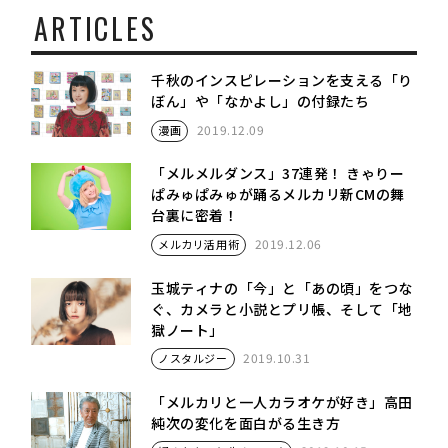
ARTICLES
千秋のインスピレーションを支える「り
ぼん」や「なかよし」の付録たち
2019.12.09
漫画
「メルメルダンス」37連発！ きゃりー
ぱみゅぱみゅが踊るメルカリ新CMの舞
台裏に密着！
2019.12.06
メルカリ活用術
玉城ティナの「今」と「あの頃」をつな
ぐ、カメラと小説とプリ帳、そして「地
獄ノート」
2019.10.31
ノスタルジー
「メルカリと一人カラオケが好き」高田
純次の変化を面白がる生き方