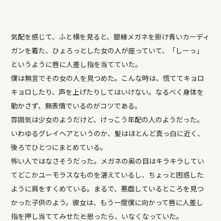
気配を感じて、ふと横を見ると、銀縁メガネを掛け青いカーディ
ガンを着た、ひょろっとした女の人が座っていて、「しーっ」
というように唇に人差し指を当てていた。
僕は無言でその女の人を見つめた。こんな時は、慌ててキョロ
キョロしたり、声を上げたりしてはいけない。なるべく身体を
動かさず、無表情でいるのがコツである。
雰囲気は少女のようだけど、けっこう年配の人のようだった。
いわゆるグレイヘアというのか、髪はほとんど真っ白に近く、
後ろでひとつにまとめている。
怖い人ではなさそうだった。メガネの奥の目はキラキラしてい
てどこかユーモラスなものを湛えているし、ちょっと困惑した
ように肩をすくめている。まるで、悪戯しているところを見つ
かった子供のよう。彼女は、もう一度僕に向かって唇に人差し
指を押し当ててみせた――と思ったら、いなくなっていた。