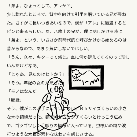
「弟よ、ひょっとして、アレか？」
少し離れたところで、背中を向けて引手を磨いている兄が尋ね
た。さすがに長いつきあいなので、僕が「アレ」に遭遇すると
ピンと来るらしい。あ、八歳上の兄が、僕に話しかける時に
「弟よ」という、いささか前時代的な呼びかけから始めるのは
昔からなので、あまり気にしないでほしい。
「うん、久々、キターって感じ。直に何か訴えてくるのって珍し
いんだけどなあ」
「じゃあ、見たのはヒトか？」
「そう。年配の女の人だった」
「モノはなんだ」
「額縁」
そう、僕がこの時手にしていたのは、Ｂ５サイズくらいの小さ
な木の額縁だった。額の幅が五センチくらいとけっこう広め
で、ゴツゴツした手彫りの模様が入っている。虫喰いの跡や波
打つような木目が素朴な味わいを感じさせる。