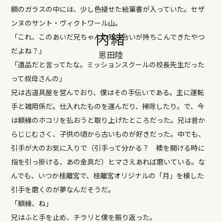
額のガラスの中には、少し色褪せた絵葉書が入っていた。セザ
ンヌのサント・ヴィクトワール山。
内緒
「これ、このあいだ兄ちゃんの知り合いが持ちこんできたやつ
だよね？」
恩田陸
「遺品だと言ってたな。ミッションスクールの校長先生だった
って叔母さんの」
兄は古道具屋を営んでおり、僕はその手伝いである。主に運転
手と雑用係だ。仕入れたものを運んだり、掃除したり。で、今
は額縁のホコリを払おうと取り上げたところだった。兄は昔か
らじじむさく、子供の頃から古いものが好きだった。中でも、
引手が大のお気に入りで（引手って分かる？ 襖を開ける時に
指を引っ掛ける、あの金具だ）ヒマさえあれば磨いている。な
んでも、いつか桂離宮で、桂離宮オリジナルの「月」を模した
引手を磨くのが夢なんだそうだ。
「額縁、ね」
兄はふと手を止め、チラリと僕を振り返った。