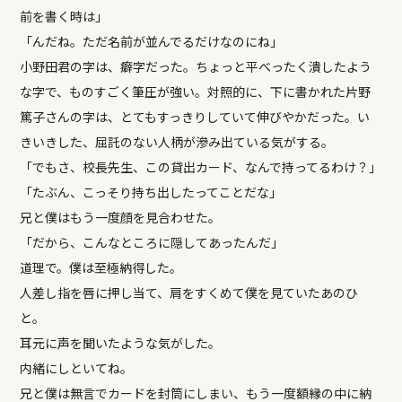
前を書く時は」
「んだね。ただ名前が並んでるだけなのにね」
小野田君の字は、癖字だった。ちょっと平べったく潰したよう
な字で、ものすごく筆圧が強い。対照的に、下に書かれた片野
篤子さんの字は、とてもすっきりしていて伸びやかだった。い
きいきした、屈託のない人柄が滲み出ている気がする。
「でもさ、校長先生、この貸出カード、なんで持ってるわけ？」
「たぶん、こっそり持ち出したってことだな」
兄と僕はもう一度顔を見合わせた。
「だから、こんなところに隠してあったんだ」
道理で。僕は至極納得した。
人差し指を唇に押し当て、肩をすくめて僕を見ていたあのひ
と。
耳元に声を聞いたような気がした。
内緒にしといてね。
兄と僕は無言でカードを封筒にしまい、もう一度額縁の中に納