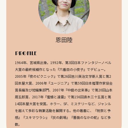
恩田陸
PROFILE
1964年、宮城県出身。1992年、第3回日本ファンタジーノベル
大賞の最終候補作となった『六番目の小夜子』でデビュー。
2005年『夜のピクニック』で第26回吉川英治文学新人賞と第2
回本屋大賞、2006年『ユージニア』で第59回日本推理作家協会
賞長編及び短編集部門、2007年『中庭の出来事』で第20回山本
周五郎賞、2017年『蜜蜂と遠雷』で第156回直木三十五賞と第
14回本屋大賞を受賞。ホラー、SF、ミステリーなど、ジャンル
を越えて多彩な執筆活動を展開する。他の著書に、『祝祭と予
感』『スキマワラシ』『灰の劇場』『薔薇のなかの蛇』など多
数。