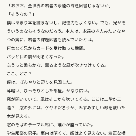
「おおお、全世界の若者の永遠の課題図書じゃないか」
「そうなの？」
僕はあまり本を読まないし、記憶力もよくない。でも、兄がそ
ういうのならそうなのだろう。本人は、永遠の老人みたいなや
つの癖に、若者の課題図書も読んでいたとは。
何気なく兄からカードを受け取った瞬間。
パッと目の前が明るくなった。
ふうっと柔らかな、薫るような風が吹きつけてくる。
ここ、どこ？
僕は、ぼんやりと辺りを見回した。
薄暗い、ひっそりとした部屋。かなり広い。
窓が開いていて、風はそこから吹いてくる。ここは二階か三
階？ 窓の外には、ケヤキだろうか、みずみずしい緑を戴いた
木が見える。
窓のそばのテーブル席に、誰かが座っていた。
学生服姿の男子。室内は暗くて、顔はよく見えない。端正な横