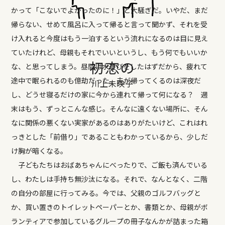
かって「こないでよかったのに！」と大騒ぎだ。いやだ、まだ
帰らない、せめて風呂に入って帰ると言って聞かず、それを受
け入れると今度はもう一泊するという流れになるのは目に見え
ていたけれど、母親もそれでいいというし、もう何でもいいか
初恋の
な、と思ってしまう。昼間は水遊びをしたはずだから、疲れて
途中で眠られるのも億劫だった。夫が帰ってくるのは深夜だ
川上未映子
し、どうせ寝るだけの家に今から連れて帰って何になる？ 週
末はもう、ずっとこんな感じ。そんなに遠くない場所に、そん
なに関係の悪くない実家があるのはありがたいけど、これはれ
っきとした「前借り」であることもわかっているから、少しだ
け胸が暗くなる。
子どもたちはおばあちゃんにべったりで、ご飯も済んでいる
し、わたしは手持ち無沙汰になる。それで、なんとなく、二階
の自分の部屋に行ってみる。今では、父親のゴルフバッグと
か、買い置きのトイレットペーパーとか、書類とか、母親がボ
ランティアで参加しているグループの冊子なんかが詰まった箱