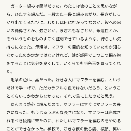
ガーター編みは簡単だった。わたしは彼のことを思いなが
ら、ひたすら編んだ。一段また一段と編みあがり、長さがしっ
かり出てくるたびに、わたしは何にむかってなのか、彼への思
いの純粋さとか、強さとか、まぎれもなさとか、永遠性とか、
そういうものをものすごく証明できているような、誇らしい気
持ちになった。母親は、マフラーの目的を知っていたのか知ら
なかったのか定かではないけれど、娘が部屋でこつこつ編み物
をすることに気分を良くして、いくらでも毛糸玉を買ってくれ
た。
毛糸の色は、黒だった。好きな人にマフラーを編む、という
だけで手一杯で、ただカラフルな色ではないだろう、というこ
とくらいしかわからなかった。それで黒にしたのだと思う。
あんまり熱心に編んだので、マフラーはすぐにマフラーの長
さになった。もうじゅうぶんな長さになり、マフラーは完成さ
れるべき段階に来たのに、わたしはマフラーを編むのをやめる
ことができなかった。学校で、好きな彼の後ろ姿、横顔、笑い