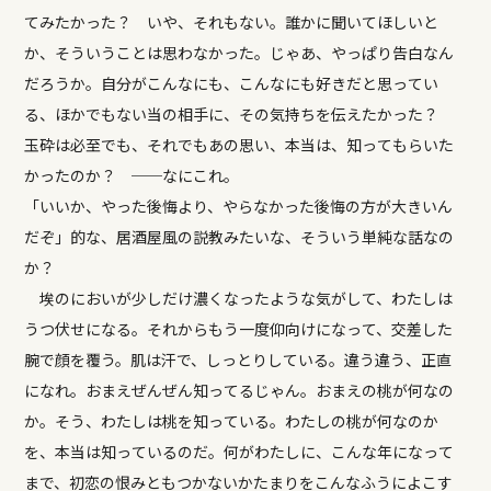
てみたかった？ いや、それもない。誰かに聞いてほしいと
か、そういうことは思わなかった。じゃあ、やっぱり告白なん
だろうか。自分がこんなにも、こんなにも好きだと思ってい
る、ほかでもない当の相手に、その気持ちを伝えたかった？
玉砕は必至でも、それでもあの思い、本当は、知ってもらいた
かったのか？ ──なにこれ。
「いいか、やった後悔より、やらなかった後悔の方が大きいん
だぞ」的な、居酒屋風の説教みたいな、そういう単純な話なの
か？
埃のにおいが少しだけ濃くなったような気がして、わたしは
うつ伏せになる。それからもう一度仰向けになって、交差した
腕で顔を覆う。肌は汗で、しっとりしている。違う違う、正直
になれ。おまえぜんぜん知ってるじゃん。おまえの桃が何なの
か。そう、わたしは桃を知っている。わたしの桃が何なのか
を、本当は知っているのだ。何がわたしに、こんな年になって
まで、初恋の恨みともつかないかたまりをこんなふうによこす