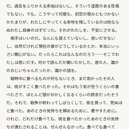
だ。過去をふりかえる余裕はないし、そういう湿度のある性格
でもない。でも、こうやって何度も、初恋の恨みともつかない
かたまりが、わたしにやってくる余地を残しているのは他なら
ぬわたし自身のはずだった。それがわたしを、不安にさせる。
相手はいいのだ。なんにも覚えていないし、思いだせない
し、当然だけれど現在の彼がどうしているかとか、本当にいっ
さい関心がない。だったらこれはなんなのだろう──そこでわ
たしは思いだす。何かで読んだか聞いたかした、昔の人、誰か
のおじいちゃんだったか、誰かの話を。
戦時中に食べるものが何もないとき、まだ若かったその人
は、桃がすごく食べたかった。それはもう気が狂うくらいの食
べたさで、ほとんど頭がおかしくなるくらいの欲求だったそう
だ。それで、戦争が終わってしばらくして、桃を買って、死ぬほ
ど食べた。あのときの気持ちを鎮めるために、癒やすために。
けれど、どれだけ食べても、桃を食べたかったあのときの気持
ちが満たされることは、ぜんぜんなかった。食べても食べて