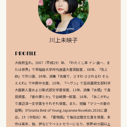
川上未映子
PROFILE
大阪府生れ。2007（平成19）年、『わたくし率 イン 歯ー、ま
たは世界』で早稲田大学坪内逍遥大賞奨励賞 、08年、『乳と
卵』で芥川賞、09年、詩集『先端で、さすわ さされるわ そら
ええわ』で中原中也賞、10年、『ヘヴン』で芸術選奨文部科学
大臣新人賞および紫式部文学賞受賞、13年、詩集『水瓶』で高
見順賞、『愛の夢とか』で谷崎潤一郎賞、16年、『あこがれ』
で渡辺淳一文学賞をそれぞれ受賞。また、短編「マリーの愛の
証明」がGranta Best of Young Japanese Novelists 2016に選
出。19（令和元）年、『夏物語』で毎日出版文化賞を受賞、本
作は英米、独、伊などでベストセラーになり、世界40カ国以上