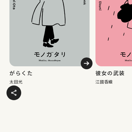
→
がらくた
彼女の武装
太田光
江國香織