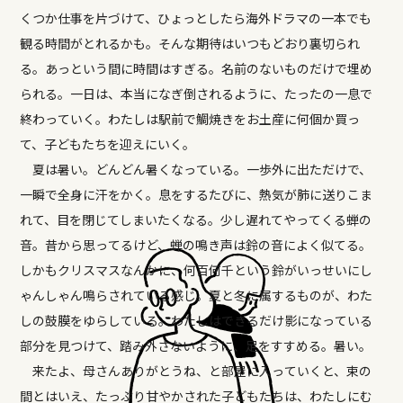
くつか仕事を片づけて、ひょっとしたら海外ドラマの一本でも
観る時間がとれるかも。そんな期待はいつもどおり裏切られ
る。あっという間に時間はすぎる。名前のないものだけで埋め
られる。一日は、本当になぎ倒されるように、たったの一息で
終わっていく。わたしは駅前で鯛焼きをお土産に何個か買っ
て、子どもたちを迎えにいく。
夏は暑い。どんどん暑くなっている。一歩外に出ただけで、
一瞬で全身に汗をかく。息をするたびに、熱気が肺に送りこま
れて、目を閉じてしまいたくなる。少し遅れてやってくる蝉の
音。昔から思ってるけど、蝉の鳴き声は鈴の音によく似てる。
しかもクリスマスなんかに、何百何千という鈴がいっせいにし
ゃんしゃん鳴らされている感じ。夏と冬に属するものが、わた
しの鼓膜をゆらしている。わたしはできるだけ影になっている
部分を見つけて、踏み外さないように、足をすすめる。暑い。
来たよ、母さんありがとうね、と部屋に入っていくと、束の
間とはいえ、たっぷり甘やかされた子どもたちは、わたしにむ