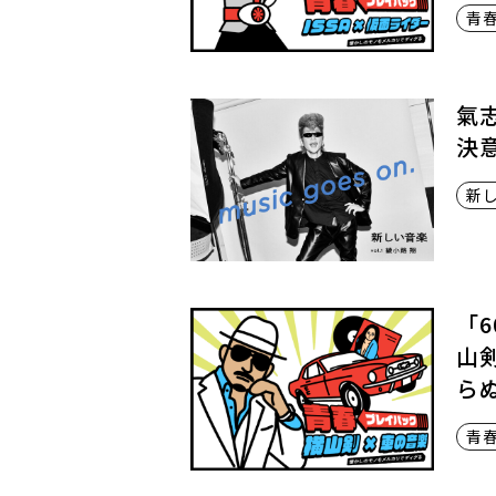
青
氣
決
新
「
山
ら
青