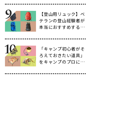
育て方も紹介】
【登山用リュック】ベ
テランの登山経験者が
本当におすすめする容
量別バックパック10
選
「キャンプ初心者がそ
ろえておきたい道具」
をキャンプのプロに聞
いてみた【39選】