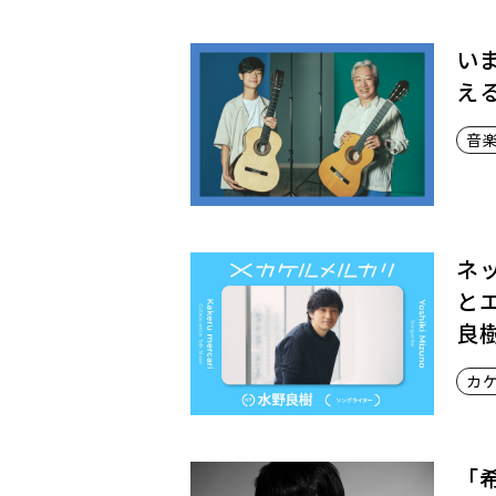
と
生
き
い
て
え
い
く
音
ネ
と
良
カ
「