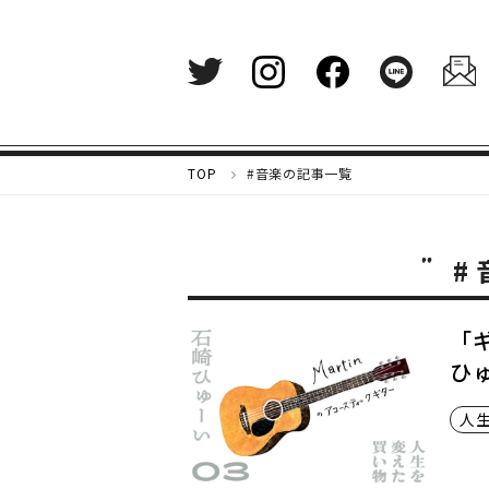
メ
TOP
#音楽の記事一覧
ル
カ
リ
#
マ
ガ
ジ
ン
「
-
ひ
好
き
人
な
も
の