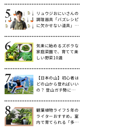
だわりのアイテム20
選
リュウジおにいさんの
調理器具「バズレシピ
に欠かせない道具」５
選
気楽に始めるズボラな
家庭菜園で、育てて楽
しい野菜10選
【日本の山】初心者は
どの山から登ればいい
の？ 登山ガチ勢に聞
いて行ってきた【多す
ぎ】
観葉植物ライフ５年の
ライターおすすめ。室
内で育てられる「多肉
植物」17選【品種と