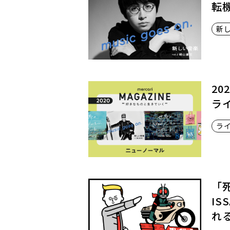
転
新
2
ラ
ラ
「
I
れ