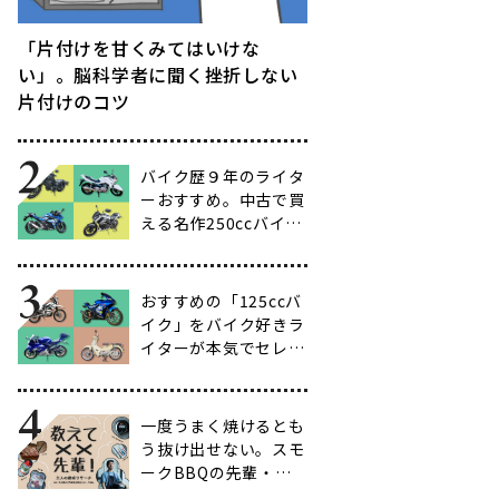
「片付けを甘くみてはいけな
い」。脳科学者に聞く挫折しない
片付けのコツ
バイク歴９年のライタ
ーおすすめ。中古で買
える名作250ccバイク
16選【ビギナー向け
からベテラン向けま
で】
おすすめの「125ccバ
イク」をバイク好きラ
イターが本気でセレク
ト【14選】
一度うまく焼けるとも
う抜け出せない。スモ
ークBBQの先輩・渋
谷南人さんに聞く、こ