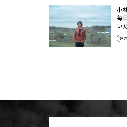
小
毎
い
好