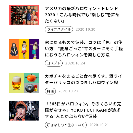
アメリカの最新ハロウィン・トレンド
2020「こんな時代でも“楽しむ”を諦め
たくない」
2020.10.30
ライフスタイル
家にあるもので仮装、コツは「色」の使
い方 “変身ごっこ”マスターに聞く手軽
におうちハロウィンを楽しむ方法
2020.10.24
コスプレ
カボチャをまるごと食べ尽くす、酒ライ
ターパリッコのつつましハロウィン鍋
2020.10.22
料理
「365日がハロウィン。そのくらいの覚
悟がなきゃ」YOKO FUCHIGAMIが追求
する“人とかぶらない”仮装
2020.10.21
好きなものと生きていく