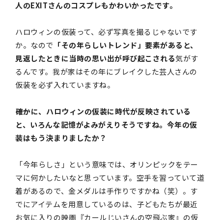
人のEXITさんのコスプレもかわいかったです。
ハロウィンの仮装って、必ず写真を撮るじゃないです
か。なので
「その年らしいトレンド」要素があると、
見返したときに当時の思い出が呼び起こされる
気がす
るんです。我が家はその年にブレイクした芸人さんの
仮装を必ず入れていますね。
――確かに、ハロウィンの仮装に時代が反映されている
と、いろんな記憶がよみがえりそうですね。今年の仮
装はもう決まりましたか？
「今年らしさ」という意味では、オリンピックをテー
マに何かしたいなと思っています。空手を習っていて道
着があるので、金メダルは手作りですかね（笑）。す
でにアイテムを用意しているのは、子どもたちが最近
お気に入りの映画『カールじいさんの空飛ぶ家』の仮