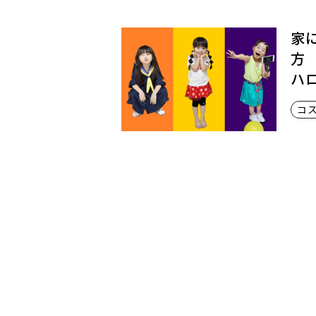
と
生
き
家
て
方
い
ハ
く
コ