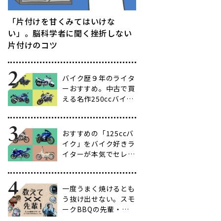
「片付けを甘くみてはいけな
い」。脳科学者に聞く挫折しない
片付けのコツ
バイク歴９年のライタ
ーおすすめ。中古で買
える名作250ccバイク
16選【ビギナー向け
からベテラン向けま
で】
おすすめの「125ccバ
イク」をバイク好きラ
イターが本気でセレク
ト【14選】
一度うまく焼けるとも
う抜け出せない。スモ
ークBBQの先輩・渋
谷南人さんに聞く、こ