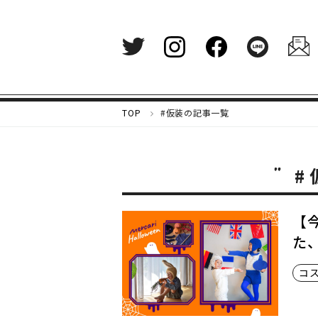
メ
TOP
#仮装の記事一覧
ル
カ
リ
#
マ
ガ
ジ
ン
【
-
た
好
き
コ
な
も
の