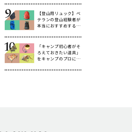
育て方も紹介】
【登山用リュック】ベ
テランの登山経験者が
本当におすすめする容
量別バックパック10
選
「キャンプ初心者がそ
ろえておきたい道具」
をキャンプのプロに聞
いてみた【39選】