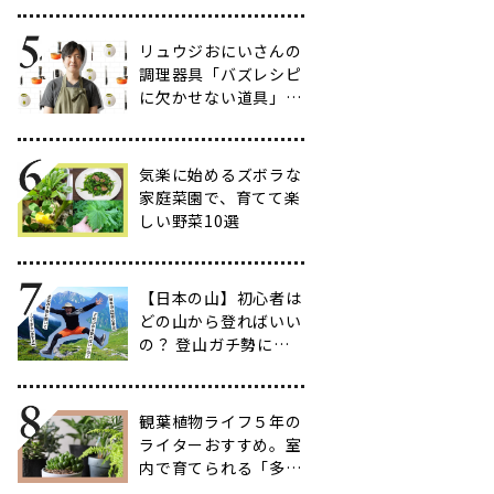
だわりのアイテム20
選
リュウジおにいさんの
調理器具「バズレシピ
に欠かせない道具」５
選
気楽に始めるズボラな
家庭菜園で、育てて楽
しい野菜10選
【日本の山】初心者は
どの山から登ればいい
の？ 登山ガチ勢に聞
いて行ってきた【多す
ぎ】
観葉植物ライフ５年の
ライターおすすめ。室
内で育てられる「多肉
植物」17選【品種と