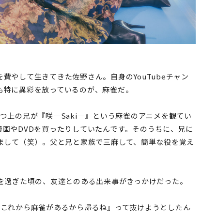
費やして生きてきた佐野さん。自身のYouTubeチャン
も特に異彩を放っているのが、麻雀だ。
つ上の兄が『咲―Saki―』という麻雀のアニメを観てい
漫画やDVDを買ったりしていたんです。そのうちに、兄に
れまして（笑）。父と兄と家族で三麻して、簡単な役を覚え
歳を過ぎた頃の、友達とのある出来事がきっかけだった。
『これから麻雀があるから帰るね』って抜けようとしたん