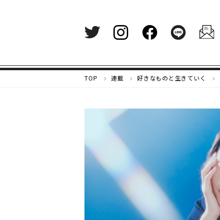
メ
TOP
連載
好きなものと生きていく
ル
カ
リ
マ
ガ
ジ
ン
-
好
き
な
も
の