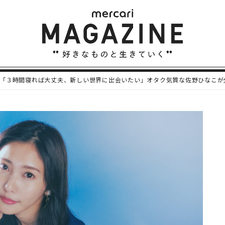
「３時間寝れば大丈夫、新しい世界に出会いたい」オタク気質な佐野ひなこが全力