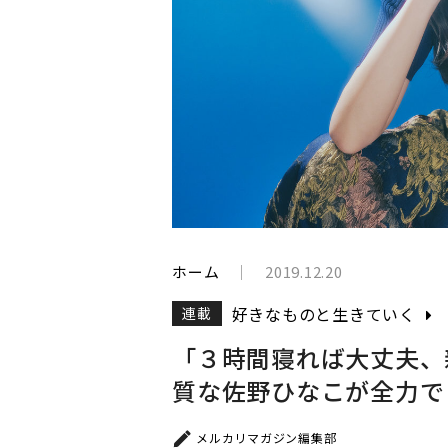
と
生
き
て
い
く
ホーム
2019.12.20
好きなものと生きていく
連載
「３時間寝れば大丈夫、
質な佐野ひなこが全力で 
メルカリマガジン編集部