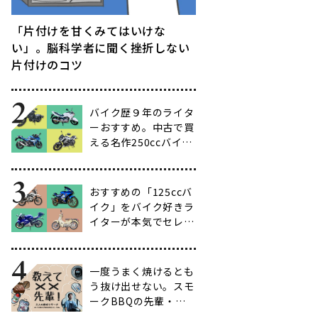
「片付けを甘くみてはいけな
い」。脳科学者に聞く挫折しない
片付けのコツ
バイク歴９年のライタ
ーおすすめ。中古で買
える名作250ccバイク
16選【ビギナー向け
からベテラン向けま
で】
おすすめの「125ccバ
イク」をバイク好きラ
イターが本気でセレク
ト【14選】
一度うまく焼けるとも
う抜け出せない。スモ
ークBBQの先輩・渋
谷南人さんに聞く、こ