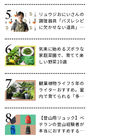
だわりのアイテム20
選
リュウジおにいさんの
調理器具「バズレシピ
に欠かせない道具」５
選
気楽に始めるズボラな
家庭菜園で、育てて楽
しい野菜10選
観葉植物ライフ５年の
ライターおすすめ。室
内で育てられる「多肉
植物」17選【品種と
育て方も紹介】
【登山用リュック】ベ
テランの登山経験者が
本当におすすめする容
量別バックパック10