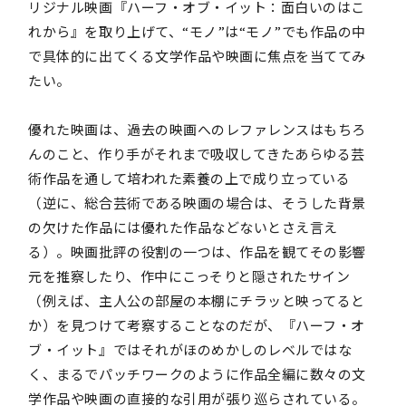
リジナル映画『ハーフ・オブ・イット：面白いのはこ
れから』を取り上げて、“モノ”は“モノ”でも作品の中
で具体的に出てくる文学作品や映画に焦点を当ててみ
たい。
優れた映画は、過去の映画へのレファレンスはもちろ
んのこと、作り手がそれまで吸収してきたあらゆる芸
術作品を通して培われた素養の上で成り立っている
（逆に、総合芸術である映画の場合は、そうした背景
の欠けた作品には優れた作品などないとさえ言え
る）。映画批評の役割の一つは、作品を観てその影響
元を推察したり、作中にこっそりと隠されたサイン
（例えば、主人公の部屋の本棚にチラッと映ってると
か）を見つけて考察することなのだが、『ハーフ・オ
ブ・イット』ではそれがほのめかしのレベルではな
く、まるでパッチワークのように作品全編に数々の文
学作品や映画の直接的な引用が張り巡らされている。