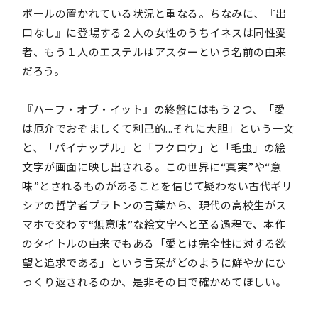
ポールの置かれている状況と重なる。ちなみに、『出
口なし』に登場する２人の女性のうちイネスは同性愛
者、もう１人のエステルはアスターという名前の由来
だろう。
『ハーフ・オブ・イット』の終盤にはもう２つ、「愛
は厄介でおぞましくて利己的...それに大胆」という一文
と、「パイナップル」と「フクロウ」と「毛虫」の絵
文字が画面に映し出される。この世界に“真実”や“意
味”とされるものがあることを信じて疑わない古代ギリ
シアの哲学者プラトンの言葉から、現代の高校生がス
マホで交わす“無意味”な絵文字へと至る過程で、本作
のタイトルの由来でもある「愛とは完全性に対する欲
望と追求である」という言葉がどのように鮮やかにひ
っくり返されるのか、是非その目で確かめてほしい。