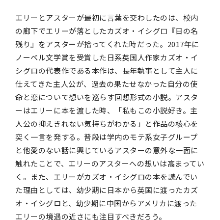
エリーとアスターが最初に言葉を交わしたのは、校内
の廊下でエリーが落としたカズオ・イシグロ『日の名
残り』をアスターが拾ってくれた時だった。2017年に
ノーベル文学賞を受賞した日系英国人作家カズオ・イ
シグロの代表作である本作は、長年執事として主人に
仕えてきた主人公が、過去の果たせなかった自分の使
命と恋について想いを巡らす回想形式の小説。アスタ
ーはエリーに本を渡した時、「私もこの小説好き。主
人公の抑えきれない気持ちがわかる」と作品の核心を
突く一言を発する。普段は学内のモテ系女子グループ
と他愛のない話に興じているアスターの意外な一面に
触れたことで、エリーのアスターへの想いは高まってい
く。また、エリーがカズオ・イシグロの本を読んでい
た理由としては、幼少期に日本から英国に渡ったカズ
オ・イシグロと、幼少期に中国からアメリカに渡った
エリーの境遇の近さにも注目すべきだろう。