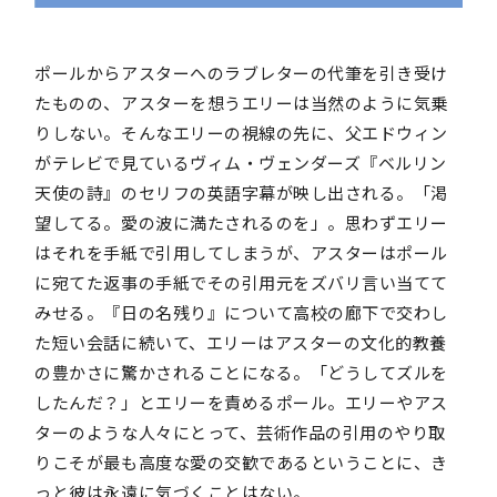
ポールからアスターへのラブレターの代筆を引き受け
たものの、アスターを想うエリーは当然のように気乗
りしない。そんなエリーの視線の先に、父エドウィン
がテレビで見ているヴィム・ヴェンダーズ『ベルリン
天使の詩』のセリフの英語字幕が映し出される。「渇
望してる。愛の波に満たされるのを」。思わずエリー
はそれを手紙で引用してしまうが、アスターはポール
に宛てた返事の手紙でその引用元をズバリ言い当てて
みせる。『日の名残り』について高校の廊下で交わし
た短い会話に続いて、エリーはアスターの文化的教養
の豊かさに驚かされることになる。「どうしてズルを
したんだ？」とエリーを責めるポール。エリーやアス
ターのような人々にとって、芸術作品の引用のやり取
りこそが最も高度な愛の交歓であるということに、き
っと彼は永遠に気づくことはない。