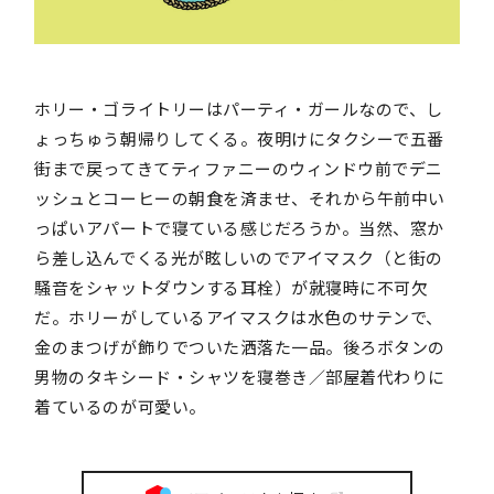
ホリー・ゴライトリーはパーティ・ガールなので、し
ょっちゅう朝帰りしてくる。夜明けにタクシーで五番
街まで戻ってきてティファニーのウィンドウ前でデニ
ッシュとコーヒーの朝食を済ませ、それから午前中い
っぱいアパートで寝ている感じだろうか。当然、窓か
ら差し込んでくる光が眩しいのでアイマスク（と街の
騒音をシャットダウンする耳栓）が就寝時に不可欠
だ。ホリーがしているアイマスクは水色のサテンで、
金のまつげが飾りでついた洒落た一品。後ろボタンの
男物のタキシード・シャツを寝巻き／部屋着代わりに
着ているのが可愛い。