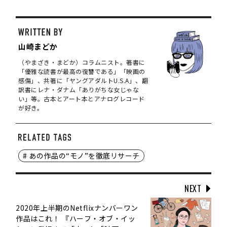
山崎まどか
（やまざき・まどか）コラムニスト。著書に
「優雅な読書が最高の復讐である」「映画の
感傷」、共著に「ヤングアダルトU.S.A」、翻
訳書にレナ・ダナム「ありがちな女じゃな
い」等。古本とアート本とアナログレコード
が好き。
# あの作品の“モノ”を徹底リサーチ
NEXT
2020年上半期のNetflixナンバーワン
作品はこれ！ 『ハーフ・オブ・イッ