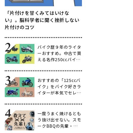
「片付けを甘くみてはいけな
い」。脳科学者に聞く挫折しない
片付けのコツ
バイク歴９年のライタ
ーおすすめ。中古で買
える名作250ccバイク
16選【ビギナー向け
からベテラン向けま
で】
おすすめの「125ccバ
イク」をバイク好きラ
イターが本気でセレク
ト【14選】
一度うまく焼けるとも
う抜け出せない。スモ
ークBBQの先輩・渋
谷南人さんに聞く、こ