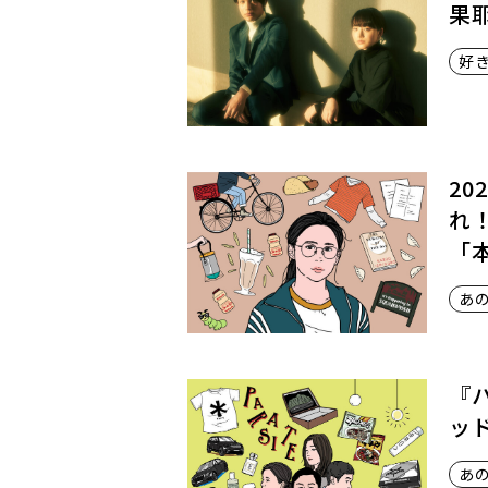
果
好
20
れ
「
あ
『
ッ
あ