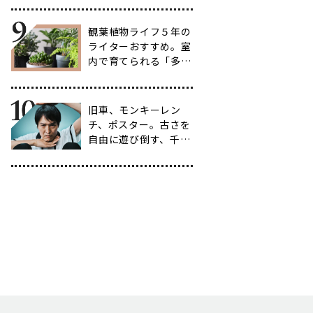
選
観葉植物ライフ５年の
ライターおすすめ。室
内で育てられる「多肉
植物」17選【品種と
育て方も紹介】
旧車、モンキーレン
チ、ポスター。古さを
自由に遊び倒す、千原
ジュニアの「ヴィンテ
ージ愛」