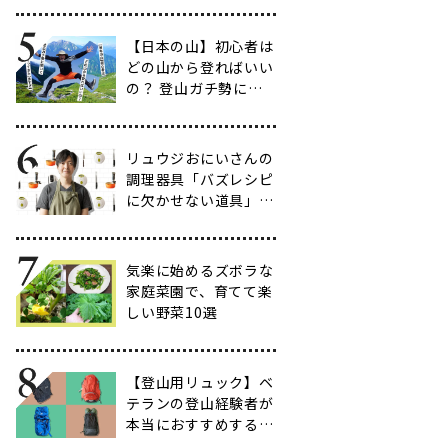
だわりのアイテム20
選
【日本の山】初心者は
どの山から登ればいい
の？ 登山ガチ勢に聞
いて行ってきた【多す
ぎ】
リュウジおにいさんの
調理器具「バズレシピ
に欠かせない道具」５
選
気楽に始めるズボラな
家庭菜園で、育てて楽
しい野菜10選
【登山用リュック】ベ
テランの登山経験者が
本当におすすめする容
量別バックパック10