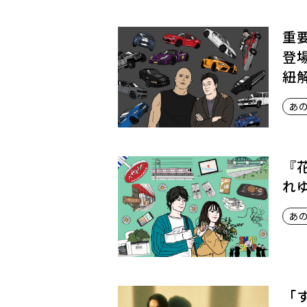
と
生
き
重
て
登
い
紐
く
あ
『
れゆ
あ
「