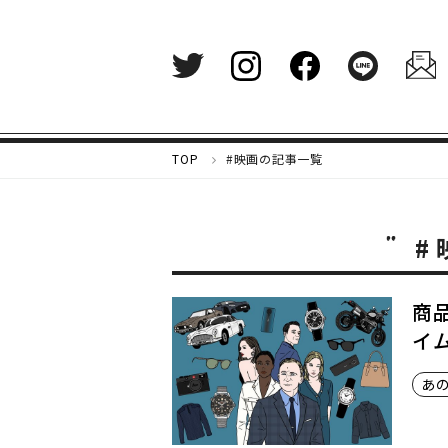
メ
TOP
#映画の記事一覧
ル
カ
リ
#
マ
ガ
ジ
ン
商
-
イ
好
き
あ
な
も
の