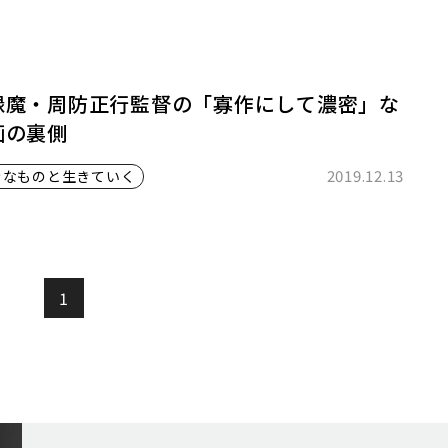
録魔・周防正行監督の「寡作にして濃密」な
画の裏側
2019.12.13
きなものと生きていく
1