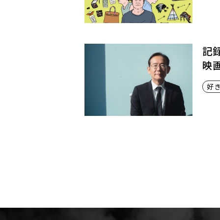
記
映
好