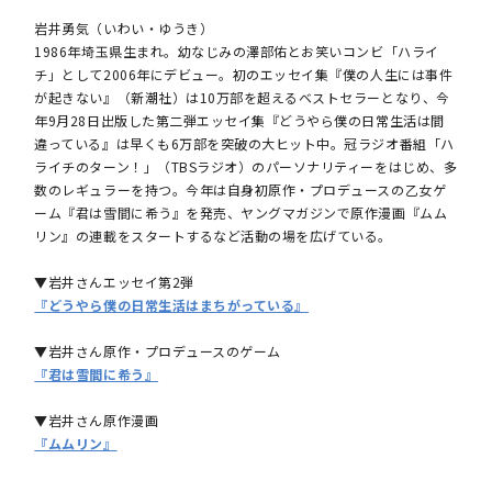
岩井勇気（いわい・ゆうき）
1986年埼玉県生まれ。幼なじみの澤部佑とお笑いコンビ「ハライ
チ」として2006年にデビュー。初のエッセイ集『僕の人生には事件
が起きない』（新潮社）は10万部を超えるベストセラーとなり、今
年9月28日出版した第二弾エッセイ集『どうやら僕の日常生活は間
違っている』は早くも6万部を突破の大ヒット中。冠ラジオ番組「ハ
ライチのターン！」（TBSラジオ）のパーソナリティーをはじめ、多
数のレギュラーを持つ。今年は自身初原作・プロデュースの乙女ゲ
ーム『君は雪間に希う』を発売、ヤングマガジンで原作漫画『ムム
リン』の連載をスタートするなど活動の場を広げている。
▼岩井さんエッセイ第2弾
『どうやら僕の日常生活はまちがっている』
▼岩井さん原作・プロデュースのゲーム
『君は雪間に希う』
▼岩井さん原作漫画
『ムムリン』