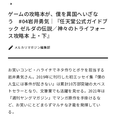
ゲームの攻略本が、僕を異国へいざな
う #04岩井勇気｜『任天堂公式ガイドブ
ック ゼルダの伝説／神々のトライフォー
ス攻略本 上・下』
メルカリマガジン編集部
お笑いコンビ・ハライチでネタ作りとボケを担当する
岩井勇気さん。2019年に刊行した初エッセイ集『僕の
人生には事件が起きない』は累計10万部突破の大ベス
トセラーとなり、文筆業でも活躍を見せる。2021年は
『週刊ヤングマガジン』でマンガ原作を手掛けるな
ど、お笑いにとどまらずマルチな才能を発揮してい
る。