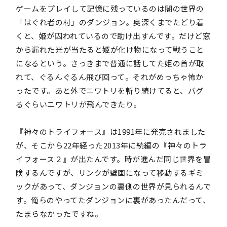
ゲームをプレイして記憶に残っているのは闇の世界の
「はぐれ者の村」のダンジョン。奥深くまでたどり着
くと、姫が囚われているので助け出すんです。だけど窓
から漏れた光が当たると姫が化け物になって戦うこと
になるという。さっきまで普通に話してた姫の首が取
れて、ぐるんぐるん飛び回って。それがめっちゃ怖か
ったです。あと外でニワトリを斬り続けてると、バグ
るぐらいニワトリが飛んできたり。
『神々のトライフォース』は1991年に発売されました
が、そこから22年経った2013年に続編の『神々のトラ
イフォース２』が出たんです。時が進んだ同じ世界を冒
険するんですが、リンクが壁画になって移動するギミ
ックがあって、ダンジョンの裏側の世界が見られるんで
す。俺らのやってたダンジョンに裏があったんだって、
たまらなかったですね。