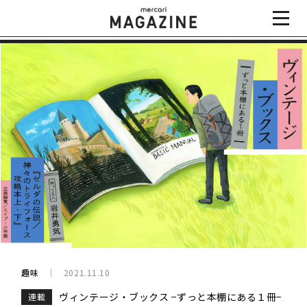
趣味
2021.11.10
ヴィンテージ・ブックス −ずっと本棚にある１冊−
連載