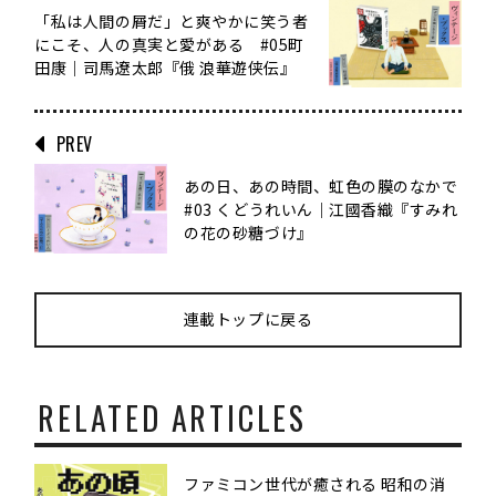
「私は人間の屑だ」と爽やかに笑う者
にこそ、人の真実と愛がある #05町
田康｜司馬遼太郎『俄 浪華遊侠伝』
PREV
あの日、あの時間、虹色の膜のなかで
#03 くどうれいん｜江國香織『すみれ
の花の砂糖づけ』
連載トップに戻る
RELATED ARTICLES
ファミコン世代が癒される 昭和の消