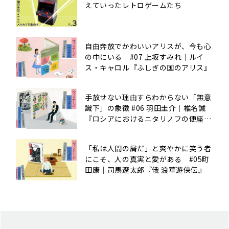
えていったレトロゲームたち
自由奔放でかわいいアリスが、今も心
の中にいる #07 上坂すみれ｜ルイ
ス・キャロル『ふしぎの国のアリス』
手放せない理由すらわからない「無意
識下」の象徴 #06 羽田圭介｜椎名誠
『ロシアにおけるニタリノフの便座に
ついて』
「私は人間の屑だ」と爽やかに笑う者
にこそ、人の真実と愛がある #05町
田康｜司馬遼太郎『俄 浪華遊侠伝』