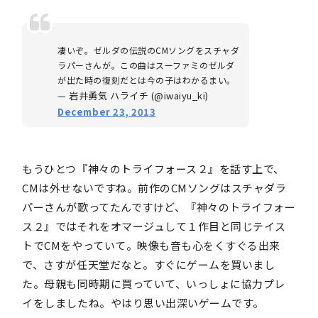
凄いぞ。ゼルダの伝説のCMソングをスチャダ
ラパーさんが。この曲はスーファミのゼルダ
が出た時の復刻だとは今の子はわかるまい。
— 岩井勇気 ハライチ (@iwaiyu_ki)
December 23, 2013
もうひとつ『神々のトライフォース２』を話す上で、
CMは外せないですね。前作のCMソングはスチャダラ
パーさんが歌ってたんですけど、『神々のトライフォー
ス２』ではそれをオマージュして１作目と同じテイス
トでCMをやっていて。映像も音も心をくすぐる出来
で、さすが任天堂だなと。すぐにゲームを買いまし
た。母親も同時期に買っていて、いっしょに協力プレ
イをしましたね。やはり思い出深いゲームです。