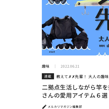
と
生
き
て
い
く
趣味
2022.06.21
教えて✗✗先輩！ 大人の趣
連載
二拠点生活しながら竿を
さんの愛用アイテム６選
メルカリマガジン編集部