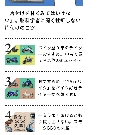
「片付けを甘くみてはいけな
い」。脳科学者に聞く挫折しない
片付けのコツ
バイク歴９年のライタ
ーおすすめ。中古で買
える名作250ccバイク
16選【ビギナー向け
からベテラン向けま
で】
おすすめの「125ccバ
イク」をバイク好きラ
イターが本気でセレク
ト【14選】
一度うまく焼けるとも
う抜け出せない。スモ
ークBBQの先輩・渋
谷南人さんに聞く、こ