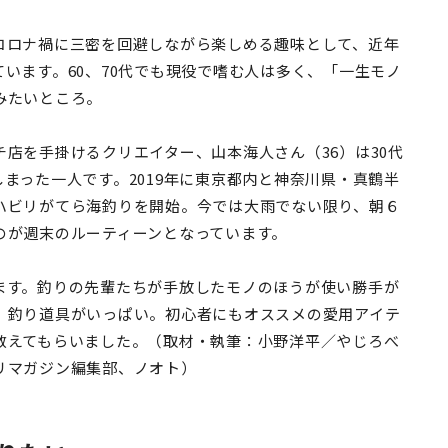
コロナ禍に三密を回避しながら楽しめる趣味として、近年
います。60、70代でも現役で嗜む人は多く、「一生モノ
みたいところ。
店を手掛けるクリエイター、山本海人さん（36）は30代
まった一人です。2019年に東京都内と神奈川県・真鶴半
ハビリがてら海釣りを開始。今では大雨でない限り、朝６
のが週末のルーティーンとなっています。
ます。釣りの先輩たちが手放したモノのほうが使い勝手が
、釣り道具がいっぱい。初心者にもオススメの愛用アイテ
教えてもらいました。（取材・執筆：小野洋平／やじろべ
リマガジン編集部、ノオト）