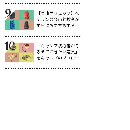
育て方も紹介】
【登山用リュック】ベ
テランの登山経験者が
本当におすすめする容
量別バックパック10
選
「キャンプ初心者がそ
ろえておきたい道具」
をキャンプのプロに聞
いてみた【39選】