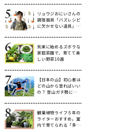
だわりのアイテム20
選
リュウジおにいさんの
調理器具「バズレシピ
に欠かせない道具」５
選
気楽に始めるズボラな
家庭菜園で、育てて楽
しい野菜10選
【日本の山】初心者は
どの山から登ればいい
の？ 登山ガチ勢に聞
いて行ってきた【多す
ぎ】
観葉植物ライフ５年の
ライターおすすめ。室
内で育てられる「多肉
植物」17選【品種と