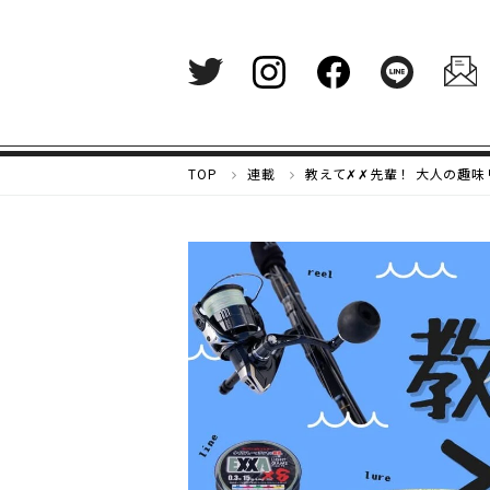
メ
TOP
連載
教えて✗✗先輩！ 大人の趣
ル
カ
リ
マ
ガ
ジ
ン
-
好
き
な
も
の