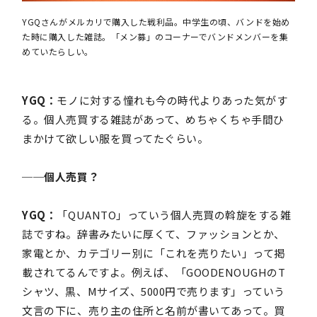
YGQさんがメルカリで購入した戦利品。中学生の頃、バンドを始め
た時に購入した雑誌。「メン募」のコーナーでバンドメンバーを集
めていたらしい。
YGQ：
モノに対する憧れも今の時代よりあった気がす
る。個人売買する雑誌があって、めちゃくちゃ手間ひ
まかけて欲しい服を買ってたぐらい。
──個人売買？
YGQ：
「QUANTO」っていう個人売買の斡旋をする雑
誌ですね。辞書みたいに厚くて、ファッションとか、
家電とか、カテゴリー別に「これを売りたい」って掲
載されてるんですよ。例えば、「GOODENOUGHのT
シャツ、黒、Mサイズ、5000円で売ります」っていう
文言の下に、売り主の住所と名前が書いてあって。買