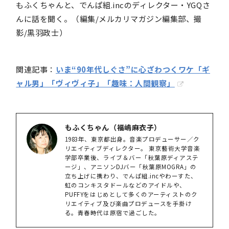
もふくちゃんと、でんぱ組.incのディレクター・YGQさ
んに話を聞く。（編集/メルカリマガジン編集部、撮
影/黒羽政士）
関連記事：
いま“90年代しぐさ”に心ざわつくワケ「ギ
ャル男」「ヴィヴィ子」「趣味：人間観察」
もふくちゃん（福嶋麻衣子）
1983年、東京都出身。音楽プロデューサー／ク
リエイティブディレクター。 東京藝術大学音楽
学部卒業後、ライブ＆バー「秋葉原ディアステ
ージ」、アニソンDJバー「秋葉原MOGRA」の
立ち上げに携わり、でんぱ組.incやわーすた、
虹のコンキスタドールなどのアイドルや、
PUFFYをはじめとして多くのアーティストのク
リエイティブ及び楽曲プロデュースを手掛け
る。青春時代は原宿で過ごした。