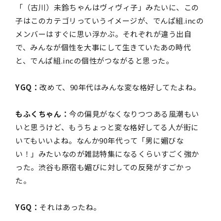
「（古川）未鈴ちゃんはヴィヴィ子」みたいに、この
子はこのカテゴリっていうイメージが、でんぱ組.incの
メンバーはすぐに思い浮かぶ。それぞれが違う出自
で、みんなが個性を大事にして生きていたあの時代
と、でんぱ組.incの個性がつながると思った。
YGQ：
改めて、90年代はみんな変な格好してたよね。
もふくちゃん：
今の偏見がなくなりつつある風潮もい
いと思うけど、もうちょっと変な格好してる人が街に
いてもいいよね。なんか90年代って「男に媚びな
い！」みたいなのが雑誌特集になるくらいすごく強か
った。渋谷も原宿も媚びに対しての反発がすごかっ
た。
YGQ：
それはあったね。