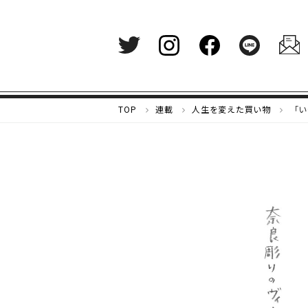
メ
TOP
連載
人生を変えた買い物
「い
ル
カ
リ
マ
ガ
ジ
ン
-
好
き
な
も
の