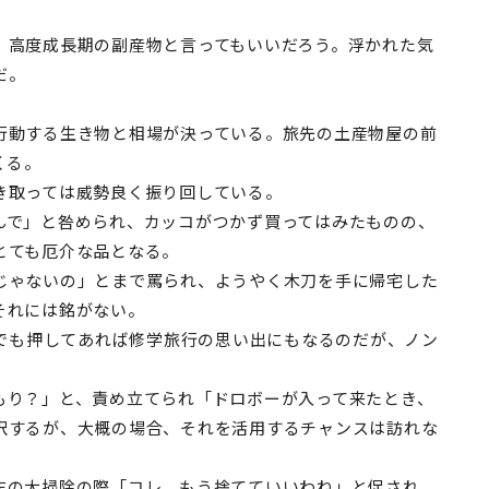
。
高度成長期の副産物と言ってもいいだろう。浮かれた気
だ。
動する生き物と相場が決っている。旅先の土産物屋の前
くる。
取っては威勢良く振り回している。
で」と咎められ、カッコがつかず買ってはみたものの、
とても厄介な品となる。
ゃないの」とまで罵られ、ようやく木刀を手に帰宅した
それには銘がない。
印でも押してあれば修学旅行の思い出にもなるのだが、ノン
り？」と、責め立てられ「ドロボーが入って来たとき、
訳するが、大概の場合、それを活用するチャンスは訪れな
の大掃除の際「コレ、もう捨てていいわね」と促され、