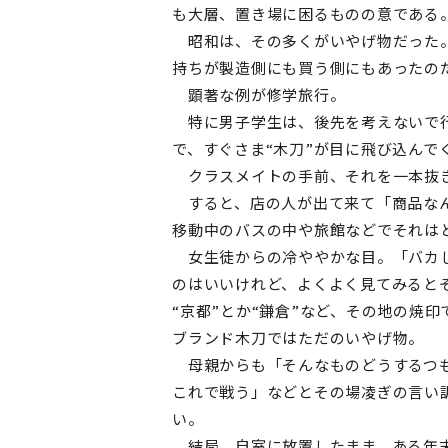
も大層、置き場に困るものの意である
昭和は、その多くがいやげ物だった。
持ちが製造側にも買う側にもあったの
顕著な例が修学旅行。
特に男子学生は、後先を考えないで行
で、すぐさま“木刀”が目に飛び込んで
クラスメイトの手前、それを一本抜き
すると、店の人が出て来て「商品なん
移動中のバスの中や旅館などでそれは
女生徒からの冷ややかな目。「バカじ
のはいいけれど、よくよく見てみると
“京都”とか“鎌倉”など、その地の焼
ブランド木刀ではただのいやげ物。
母親からも「そんなものどうするつも
これで戦う」などとその場凌ぎの言い
い。
結局、自室に放置したまま、ある年末