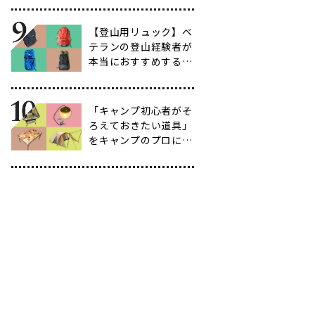
育て方も紹介】
【登山用リュック】ベ
テランの登山経験者が
本当におすすめする容
量別バックパック10
選
「キャンプ初心者がそ
ろえておきたい道具」
をキャンプのプロに聞
いてみた【39選】