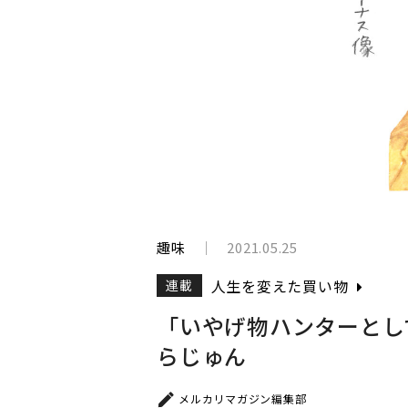
と
生
き
て
い
く
趣味
2021.05.25
人生を変えた買い物
連載
「いやげ物ハンターとして
らじゅん
メルカリマガジン編集部