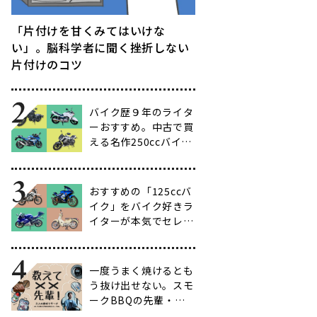
「片付けを甘くみてはいけな
い」。脳科学者に聞く挫折しない
片付けのコツ
バイク歴９年のライタ
ーおすすめ。中古で買
える名作250ccバイク
16選【ビギナー向け
からベテラン向けま
で】
おすすめの「125ccバ
イク」をバイク好きラ
イターが本気でセレク
ト【14選】
一度うまく焼けるとも
う抜け出せない。スモ
ークBBQの先輩・渋
谷南人さんに聞く、こ