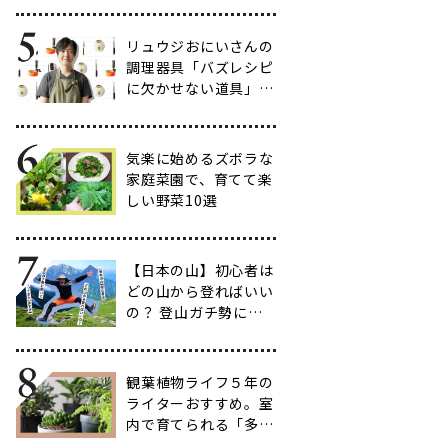
だわりのアイテム20
選
リュウジおにいさんの
調理器具「バズレシピ
に欠かせない道具」５
選
気楽に始めるズボラな
家庭菜園で、育てて楽
しい野菜10選
【日本の山】初心者は
どの山から登ればいい
の？ 登山ガチ勢に聞
いて行ってきた【多す
ぎ】
観葉植物ライフ５年の
ライターおすすめ。室
内で育てられる「多肉
植物」17選【品種と