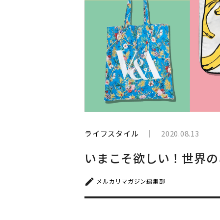
と
生
き
て
い
く
ライフスタイル
2020.08.13
いまこそ欲しい！世界の
メルカリマガジン編集部