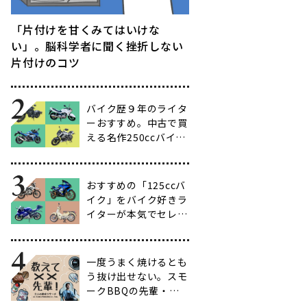
「片付けを甘くみてはいけな
い」。脳科学者に聞く挫折しない
片付けのコツ
バイク歴９年のライタ
ーおすすめ。中古で買
える名作250ccバイク
16選【ビギナー向け
からベテラン向けま
で】
おすすめの「125ccバ
イク」をバイク好きラ
イターが本気でセレク
ト【14選】
一度うまく焼けるとも
う抜け出せない。スモ
ークBBQの先輩・渋
谷南人さんに聞く、こ