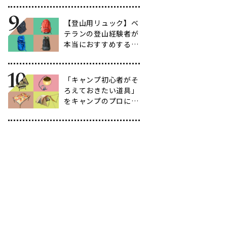
育て方も紹介】
【登山用リュック】ベ
テランの登山経験者が
本当におすすめする容
量別バックパック10
選
「キャンプ初心者がそ
ろえておきたい道具」
をキャンプのプロに聞
いてみた【39選】