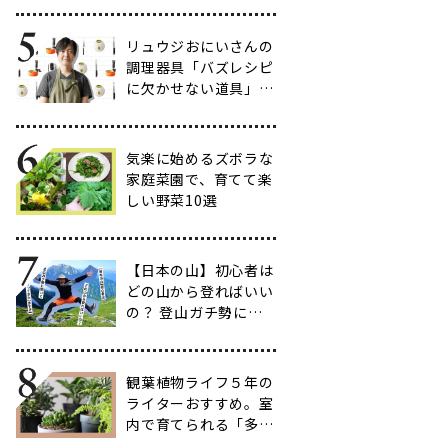
だわりのアイテム20
選
リュウジおにいさんの
調理器具「バズレシピ
に欠かせない道具」５
選
気楽に始めるズボラな
家庭菜園で、育てて楽
しい野菜10選
【日本の山】初心者は
どの山から登ればいい
の？ 登山ガチ勢に聞
いて行ってきた【多す
ぎ】
観葉植物ライフ５年の
ライターおすすめ。室
内で育てられる「多肉
植物」17選【品種と