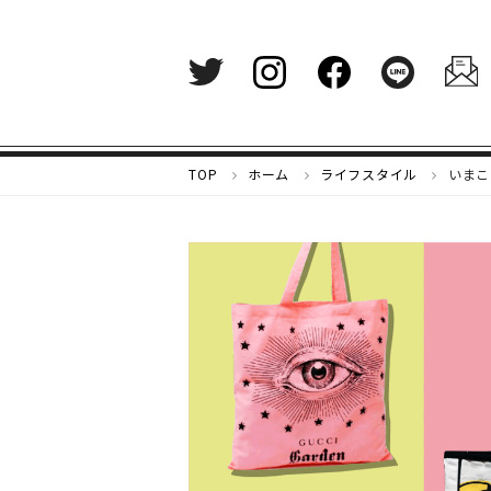
メ
TOP
ホーム
ライフスタイル
いまこ
ル
カ
リ
マ
ガ
ジ
ン
-
好
き
な
も
の