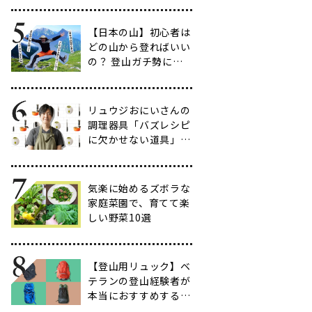
だわりのアイテム20
選
【日本の山】初心者は
どの山から登ればいい
の？ 登山ガチ勢に聞
いて行ってきた【多す
ぎ】
リュウジおにいさんの
調理器具「バズレシピ
に欠かせない道具」５
選
気楽に始めるズボラな
家庭菜園で、育てて楽
しい野菜10選
【登山用リュック】ベ
テランの登山経験者が
本当におすすめする容
量別バックパック10