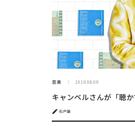
と
生
き
て
い
く
音楽
2019.08.09
キャンベルさんが「聴か
石戸諭