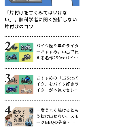
「片付けを甘くみてはいけな
い」。脳科学者に聞く挫折しない
片付けのコツ
バイク歴９年のライタ
ーおすすめ。中古で買
える名作250ccバイク
16選【ビギナー向け
からベテラン向けま
で】
おすすめの「125ccバ
イク」をバイク好きラ
イターが本気でセレク
ト【14選】
一度うまく焼けるとも
う抜け出せない。スモ
ークBBQの先輩・渋
谷南人さんに聞く、こ