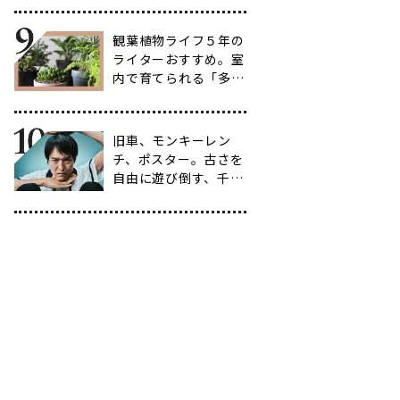
選
観葉植物ライフ５年の
ライターおすすめ。室
内で育てられる「多肉
植物」17選【品種と
育て方も紹介】
旧車、モンキーレン
チ、ポスター。古さを
自由に遊び倒す、千原
ジュニアの「ヴィンテ
ージ愛」