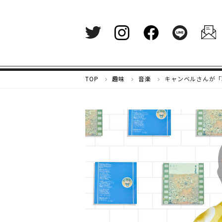
メ
TOP
趣味
音楽
キャンベルさんが「
ル
カ
リ
マ
ガ
ジ
ン
-
好
き
な
も
の