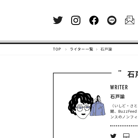
メ
TOP
ライター一覧
石戸諭
ル
カ
リ
石
マ
ガ
ジ
ン
石戸諭
-
（いしど・さと
好
聞、BuzzFe
き
ンスのノンフィ
な
も
の