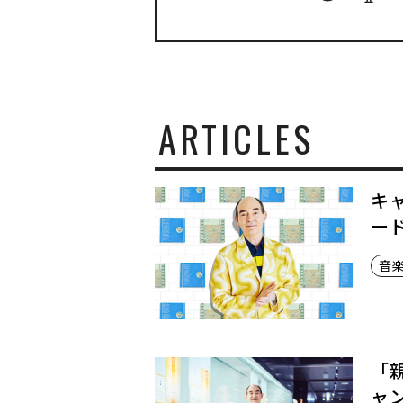
と
生
き
て
い
く
ARTICLES
キ
ー
音
「
ャ