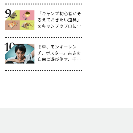
選
「キャンプ初心者がそ
ろえておきたい道具」
をキャンプのプロに聞
いてみた【39選】
旧車、モンキーレン
チ、ポスター。古さを
自由に遊び倒す、千原
ジュニアの「ヴィンテ
ージ愛」