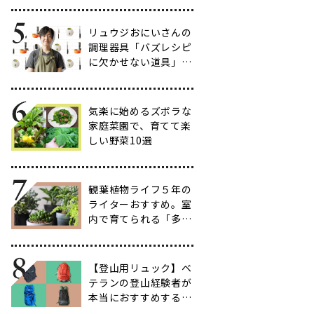
だわりのアイテム20
選
リュウジおにいさんの
調理器具「バズレシピ
に欠かせない道具」５
選
気楽に始めるズボラな
家庭菜園で、育てて楽
しい野菜10選
観葉植物ライフ５年の
ライターおすすめ。室
内で育てられる「多肉
植物」17選【品種と
育て方も紹介】
【登山用リュック】ベ
テランの登山経験者が
本当におすすめする容
量別バックパック10