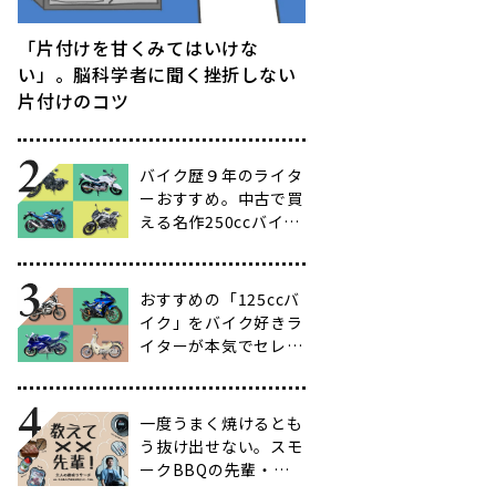
「片付けを甘くみてはいけな
い」。脳科学者に聞く挫折しない
片付けのコツ
バイク歴９年のライタ
ーおすすめ。中古で買
える名作250ccバイク
16選【ビギナー向け
からベテラン向けま
で】
おすすめの「125ccバ
イク」をバイク好きラ
イターが本気でセレク
ト【14選】
一度うまく焼けるとも
う抜け出せない。スモ
ークBBQの先輩・渋
谷南人さんに聞く、こ