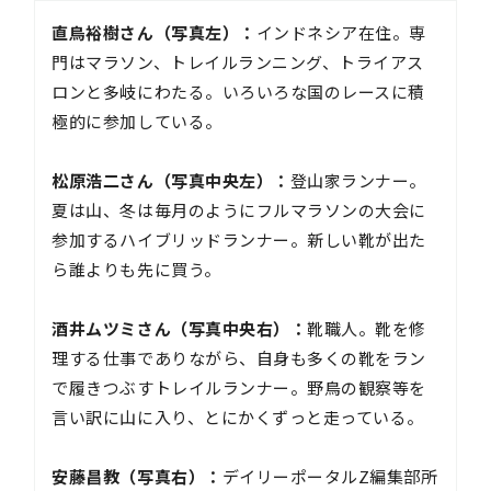
直鳥裕樹さん（写真左）：
インドネシア在住。専
門はマラソン、トレイルランニング、トライアス
ロンと多岐にわたる。いろいろな国のレースに積
極的に参加している。
松原浩二さん（写真中央左）：
登山家ランナー。
夏は山、冬は毎月のようにフルマラソンの大会に
参加するハイブリッドランナー。新しい靴が出た
ら誰よりも先に買う。
酒井ムツミさん（写真中央右）：
靴職人。靴を修
理する仕事でありながら、自身も多くの靴をラン
で履きつぶすトレイルランナー。野鳥の観察等を
言い訳に山に入り、とにかくずっと走っている。
安藤昌教（写真右）：
デイリーポータルZ編集部所