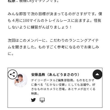
松原：
板橋Cityマラソンです。
みんな即答で次の目標が決まってるのがさすがです。僕
も４月に100マイルのトレイルレースに出ますよ。怪我
しないように練習がんばりましょう！
次回はこのメンバーに、こだわりのランニングアイテ
ムを聞きました。ものすごく参考になるのでお楽しみ
に。
安藤昌教（あんどうまさのり）
デイリーポータルZ編集部勤務。ものをむかず
に食べる「むかない安藤」としても活躍中。好
きなものはカメラと恐竜。あとサメが出てくる
映画。
https://www.instagram.com/masanori_ando/