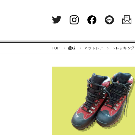
メ
TOP
趣味
アウトドア
トレッキング
ル
カ
リ
マ
ガ
ジ
ン
-
好
き
な
も
の