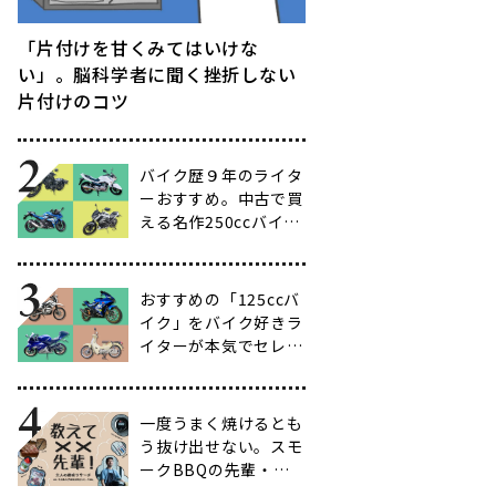
「片付けを甘くみてはいけな
い」。脳科学者に聞く挫折しない
片付けのコツ
バイク歴９年のライタ
ーおすすめ。中古で買
える名作250ccバイク
16選【ビギナー向け
からベテラン向けま
で】
おすすめの「125ccバ
イク」をバイク好きラ
イターが本気でセレク
ト【14選】
一度うまく焼けるとも
う抜け出せない。スモ
ークBBQの先輩・渋
谷南人さんに聞く、こ