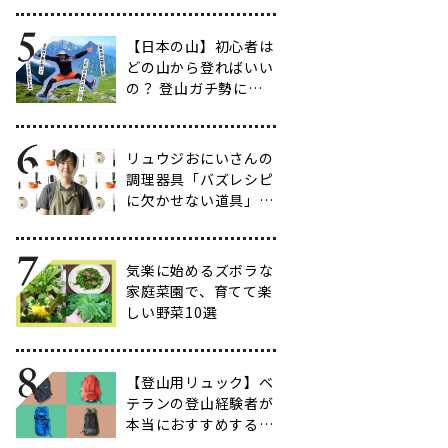
だわりのアイテム20
選
【日本の山】初心者は
どの山から登ればいい
の？ 登山ガチ勢に聞
いて行ってきた【多す
ぎ】
リュウジおにいさんの
調理器具「バズレシピ
に欠かせない道具」５
選
気楽に始めるズボラな
家庭菜園で、育てて楽
しい野菜10選
【登山用リュック】ベ
テランの登山経験者が
本当におすすめする容
量別バックパック10