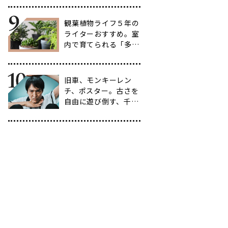
選
観葉植物ライフ５年の
ライターおすすめ。室
内で育てられる「多肉
植物」17選【品種と
育て方も紹介】
旧車、モンキーレン
チ、ポスター。古さを
自由に遊び倒す、千原
ジュニアの「ヴィンテ
ージ愛」