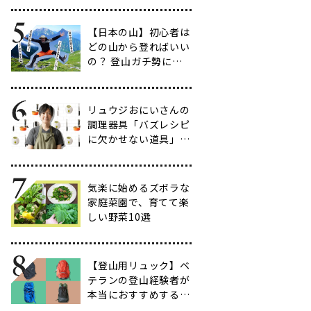
だわりのアイテム20
選
【日本の山】初心者は
どの山から登ればいい
の？ 登山ガチ勢に聞
いて行ってきた【多す
ぎ】
リュウジおにいさんの
調理器具「バズレシピ
に欠かせない道具」５
選
気楽に始めるズボラな
家庭菜園で、育てて楽
しい野菜10選
【登山用リュック】ベ
テランの登山経験者が
本当におすすめする容
量別バックパック10