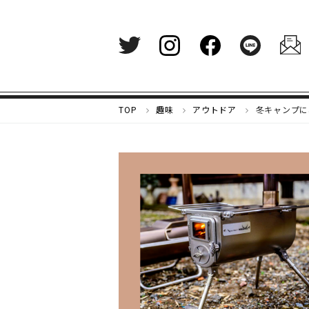
メ
TOP
趣味
アウトドア
冬キャンプに
ル
カ
リ
マ
ガ
ジ
ン
-
好
き
な
も
の