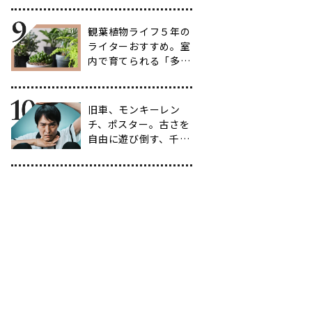
選
観葉植物ライフ５年の
ライターおすすめ。室
内で育てられる「多肉
植物」17選【品種と
育て方も紹介】
旧車、モンキーレン
チ、ポスター。古さを
自由に遊び倒す、千原
ジュニアの「ヴィンテ
ージ愛」