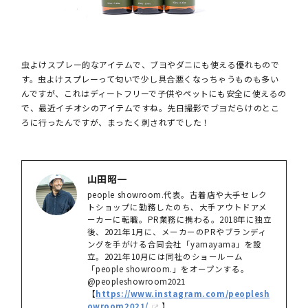
虫よけスプレー的なアイテムで、ブヨやダニにも使える優れもので
す。虫よけスプレーって匂いで少し具合悪くなっちゃうものも多い
んですが、これはディートフリーで子供やペットにも安全に使えるの
で、最近イチオシのアイテムですね。先日撮影でブヨだらけのとこ
ろに行ったんですが、まったく刺されずでした！
山田昭一
people showroom.代表。古着店や大手セレク
トショップに勤務したのち、大手アウトドアメ
ーカーに転職。PR業務に携わる。2018年に独立
後、2021年1月に、メーカーのPRやブランディ
ングを手がける合同会社「yamayama」を設
立。2021年10月には同社のショールーム
「people showroom.」をオープンする。
@peopleshowroom2021
【
https://www.instagram.com/peoplesh
owroom2021/
】