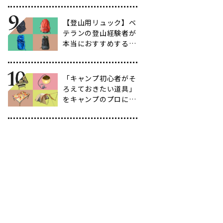
育て方も紹介】
【登山用リュック】ベ
テランの登山経験者が
本当におすすめする容
量別バックパック10
選
「キャンプ初心者がそ
ろえておきたい道具」
をキャンプのプロに聞
いてみた【39選】