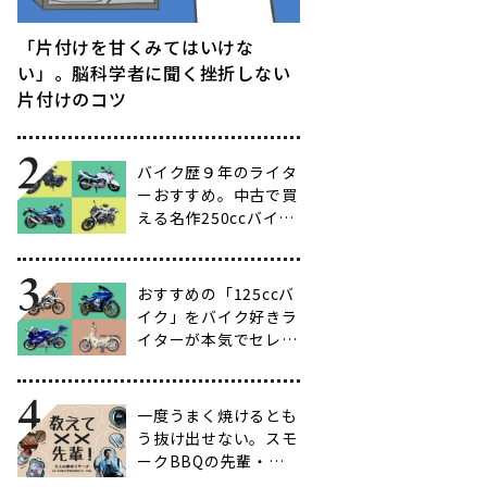
「片付けを甘くみてはいけな
い」。脳科学者に聞く挫折しない
片付けのコツ
バイク歴９年のライタ
ーおすすめ。中古で買
える名作250ccバイク
16選【ビギナー向け
からベテラン向けま
で】
おすすめの「125ccバ
イク」をバイク好きラ
イターが本気でセレク
ト【14選】
一度うまく焼けるとも
う抜け出せない。スモ
ークBBQの先輩・渋
谷南人さんに聞く、こ