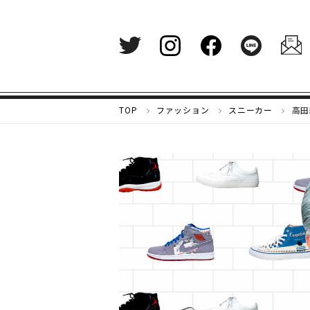
メ
TOP
ファッション
スニーカー
高田
ル
カ
リ
マ
ガ
ジ
ン
-
好
き
な
も
の