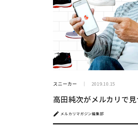
と
生
き
て
い
く
スニーカー
2019.10.15
高田純次がメルカリで見
メルカリマガジン編集部