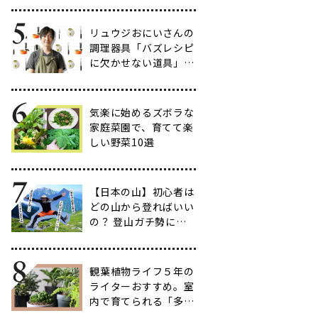
だわりのアイテム20
選
リュウジおにいさんの
調理器具「バズレシピ
に欠かせない道具」５
選
気楽に始めるズボラな
家庭菜園で、育てて楽
しい野菜10選
【日本の山】初心者は
どの山から登ればいい
の？ 登山ガチ勢に聞
いて行ってきた【多す
ぎ】
観葉植物ライフ５年の
ライターおすすめ。室
内で育てられる「多肉
植物」17選【品種と