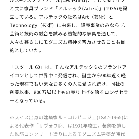
と共に家具ブランド「アルテック(Artek)」(1935)を設
立している。アルテックの社名はArt（芸術）と
Technology（技術）に由来し、販売事業のみならず、
芸術と技術の融合を試みる機能的な家具を通して、
人々の暮らしにモダニズム精神を普及させることも目
的としていた。
「スツール 60」は、そんなアルテック※のブランドア
イコンとして世界中に発信され、誕生から90年近く経
った現在でもいまなお多くの人に愛され続け、同社の
創業以来、800万脚以上もの売り上げを誇るロングセラ
ーとなっている。
※スイス出身の建築家ル・コルビュジェ(1887-1965)に
よる代表作「サヴォワ邸」は1931年竣工。装飾を排し
た鉄筋コンクリート造りによるモダニズム建築が時代