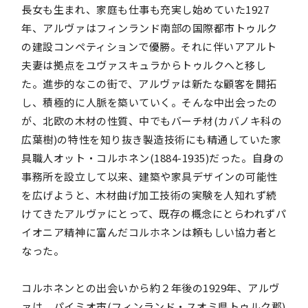
長女も生まれ、家庭も仕事も充実し始めていた1927
年、アルヴァはフィンランド南部の国際都市トゥルク
の建設コンペティションで優勝。それに伴いアアルト
夫妻は拠点をユヴァスキュラからトゥルクへと移し
た。進歩的なこの街で、アルヴァは新たな顧客を開拓
し、積極的に人脈を築いていく。そんな中出会ったの
が、北欧の木材の性質、中でもバーチ材(カバノキ科の
広葉樹)の特性を知り抜き製造技術にも精通していた家
具職人オット・コルホネン(1884-1935)だった。自身の
事務所を設立して以来、建築や家具デザインの可能性
を広げようと、木材曲げ加工技術の実験を人知れず続
けてきたアルヴァにとって、既存の概念にとらわれずパ
イオニア精神に富んだコルホネンは頼もしい協力者と
なった。
コルホネンとの出会いから約２年後の1929年、アルヴ
ァは、パイミオ市(フィンランド・スオミ県トゥルク郡)