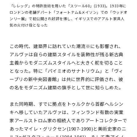
「L-レッグ」の特許技術を用いた「スツール60」(1933)。1933年に
ロンドンの老舗デパート「フォートナム&メイソン」での「ウッドオ
ンリー展」で初公開され好評を博し、イギリスでのアアルト家具人
気の火付け役となった
この時代、建築界に訪れていた潮流※にも影響され、
アルヴァは自らの建築スタイルを装飾性が残る新古典
主義からモダニズムスタイルへと大きく舵を切ること
となった。特に「パイミオのサナトリウム」と「ヴィ
ープリの新中央図書館」は共に世界的に評価され、彼
の名をモダニズム建築の旗手として世に知らしめた。
また同時期、すでに拠点をトゥルクから首都ヘルシン
キへ移していたアルヴァは、フィンランド有数の実業
家アールストロム家の相続人でありアートコレクターで
あったマイレ・グリクセン(1907-1990)と美術史家のニ
ルス=グスタフ・ハール(1904-1941)、そして妻アイノ