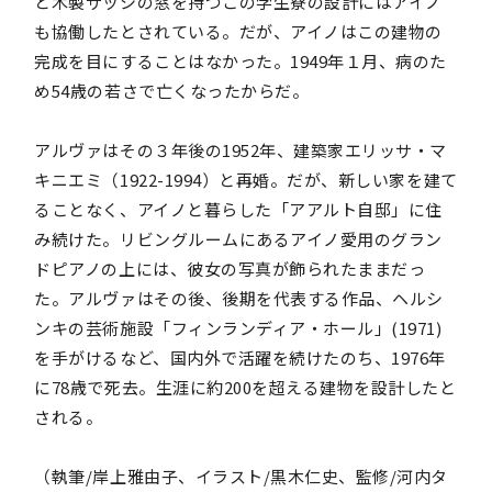
と木製サッシの窓を持つこの学生寮の設計にはアイノ
も協働したとされている。だが、アイノはこの建物の
完成を目にすることはなかった。1949年１月、病のた
め54歳の若さで亡くなったからだ。
アルヴァはその３年後の1952年、建築家エリッサ・マ
キニエミ（1922-1994）と再婚。だが、新しい家を建て
ることなく、アイノと暮らした「アアルト自邸」に住
み続けた。リビングルームにあるアイノ愛用のグラン
ドピアノの上には、彼女の写真が飾られたままだっ
た。アルヴァはその後、後期を代表する作品、ヘルシ
ンキの芸術施設「フィンランディア・ホール」(1971)
を手がけるなど、国内外で活躍を続けたのち、1976年
に78歳で死去。生涯に約200を超える建物を設計したと
される。
（執筆/岸上雅由子、イラスト/黒木仁史、監修/河内タ