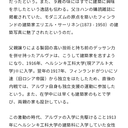
だったという。また、９歳の頃にはすでに建築に興味
を示したという逸話も伝わる。父ヨハンの購読雑誌に
掲載されていた、モダニズムの原点を築いたフィンラ
ンドの建築家エリエル・サーリネン(1873 - 1950）の建
築写真に魅了されたというのだ。
父親譲りによる製図の高い技術と持ち前のデッサン力
を併せ持ったアルヴァは、こうして建築家を志すよう
になり、1916年、ヘルシンキ工科大学(現アアルト大
学)※に入学。翌年の1917年、フィンランドがついにソ
連（旧ロシア帝国）から独立をはたしたため、直後の
内戦では、アルヴァ自身も独立支援の運動に参加した
という。また、在学中には早くも建築家のもとで学
び、両親の家も設計している。
この激動の時代、アルヴァの入学に先駆けること1913
年にヘルシンキ工科大学の建築科に入学していた女性