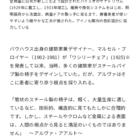
全病室に日光が射しこむよう設計されたパイミオのサナトリウム
(1929年に着工し、1933年竣工)。暖房や換気システムをはじめ、照
明器具から洗面台、病室ドアの取っ手に至るまで、療養患者が使い
やすいよう細やかな工夫が施された。アイノも館内の色彩設計に協
力している
バウハウス出身の建築家兼デザイナー、マルセル・ブ
ロイヤー（1902-1981）が「ワシリーチェア」(1925)※
を発表して以来、当時、多くの建築家がスチールパイ
プ製の椅子をデザインしていた。だが、アルヴァはそ
こに患者に寄り添う視点を採り入れる。
「管状のスチール製の椅子は、軽く、大量生産に適し
ているなど、技術的、構造的に見てもたしかに合理的
です。しかし、スチールやクロムなど金属による表面
は、人間の視点から見ると満足のいくものではありま
せん」 ～アルヴァ・アアルト～