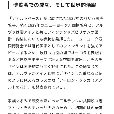
博覧会での成功、そして世界的活躍
「アアルトベース」が出展された1937年のパリ万国博
覧会、続く1939年のニューヨーク万国博覧会と、アル
ヴァは妻アイノと共にフィンランドパビリオンの設
計・内装においても手腕を発揮した。ニューヨーク万
国博覧会では近代国家としてのフィンランドを強くア
ピールするため、波打つ曲面の壁でオーロラを表現す
るなど自然をモチーフに壮大な空間を演出し、そのデ
ザインは国際的にも高く評価された。この博覧会で
は、アルヴァがアイノと共にデザインした重ねると花
のように見えるガラスの器「アーロン・クッカ（アア
ルトの花）」も発表されている。
家族ぐるみで親交の深かったアルテックの共同設立者
マイレとその夫ハッリ夫妻のために、初期の頃の最高