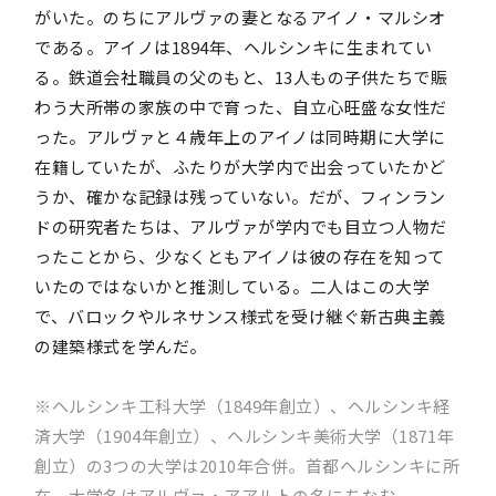
がいた。のちにアルヴァの妻となるアイノ・マルシオ
である。アイノは1894年、ヘルシンキに生まれてい
る。鉄道会社職員の父のもと、13人もの子供たちで賑
わう大所帯の家族の中で育った、自立心旺盛な女性だ
った。アルヴァと４歳年上のアイノは同時期に大学に
在籍していたが、ふたりが大学内で出会っていたかど
うか、確かな記録は残っていない。だが、フィンラン
ドの研究者たちは、アルヴァが学内でも目立つ人物だ
ったことから、少なくともアイノは彼の存在を知って
いたのではないかと推測している。二人はこの大学
で、バロックやルネサンス様式を受け継ぐ新古典主義
の建築様式を学んだ。
※ヘルシンキ工科大学（1849年創立）、ヘルシンキ経
済大学（1904年創立）、ヘルシンキ美術大学（1871年
創立）の3つの大学は2010年合併。首都ヘルシンキに所
在。大学名はアルヴァ・アアルトの名にちなむ。