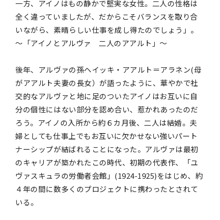
一方、アイノはもの静かで堅実な女性。二人の性格は
全く違っていましたが、だからこそバランスを取り合
いながら、素晴らしい仕事を成し得たのでしょう」。
～「アイノとアルヴァ 二人のアアルト」～
後年、アルヴァの孫ヘイッキ・アアルト＝アラネン(母
がアアルト夫妻の長女）が語ったように、華やかで社
交的なアルヴァと地に足のついたアイノはお互いに自
分の個性にはない部分を認め合い、惹かれあったのだ
ろう。アイノの入所から約６カ月後、二人は結婚。夫
婦としても仕事上でもお互いに欠かせない強いパート
ナーシップが結ばれることになった。アルヴァは最初
のキャリアが築かれたこの時代、初期の代表作、「ユ
ヴァスキュラの労働者会館」(1924-1925)をはじめ、約
４年の間に数多くのプロジェクトに携わったとされて
いる。