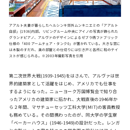
アアルト夫妻が暮らしたヘルシンキ郊外ムンキニエミの「アアルト
自邸」(1936)内部。リビングルーム中央にアイノの写真が飾られた
グランドピアノ、アルヴァのデザインによるゼブラ柄ファブリック
仕様の「400 アームチェア・タンク0」が置かれている。大きな窓に
は木製のすだれ、奥の部屋との仕切りには引き戸と各所に和のテイ
ストが感じられる。※2003年撮影写真を引用
第二次世界大戦(1939-1945)をはさんで、アルヴァは世
界的建築家として活躍をはじめ、アメリカでも仕事を
するようになった。ニューヨーク万国博覧会で知り合
ったアメリカの建築家に招かれ、大戦直後の1946年か
ら２年間、マサチューセッツ工科大学(MIT)の客員教授
も務めている。その間携わったのが、同大学の学生寮
「ベーカーハウス」(1946-1949)の設計だった。レンガ