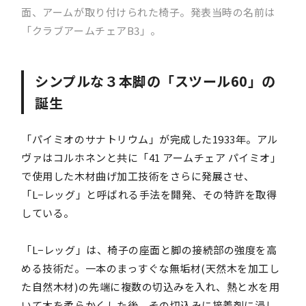
面、アームが取り付けられた椅子。発表当時の名前は
「クラブアームチェアB3」。
シンプルな３本脚の「スツール60」の
誕生
「パイミオのサナトリウム」が完成した1933年。アル
ヴァはコルホネンと共に「41 アームチェア パイミオ」
で使用した木材曲げ加工技術をさらに発展させ、
「L−レッグ」と呼ばれる手法を開発、その特許を取得
している。
「L−レッグ」は、椅子の座面と脚の接続部の強度を高
める技術だ。一本のまっすぐな無垢材(天然木を加工し
た自然木材)の先端に複数の切込みを入れ、熱と水を用
いて木を柔らかくした後、その切込みに接着剤に浸し