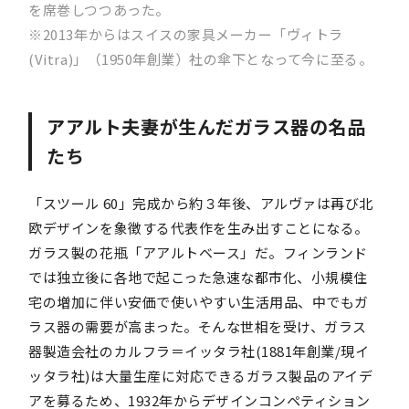
を席巻しつつあった。
※2013年からはスイスの家具メーカー「ヴィトラ
(Vitra)」（1950年創業）社の傘下となって今に至る。
アアルト夫妻が生んだガラス器の名品
たち
「スツール 60」完成から約３年後、アルヴァは再び北
欧デザインを象徴する代表作を生み出すことになる。
ガラス製の花瓶「アアルトベース」だ。フィンランド
では独立後に各地で起こった急速な都市化、小規模住
宅の増加に伴い安価で使いやすい生活用品、中でもガ
ラス器の需要が高まった。そんな世相を受け、ガラス
器製造会社のカルフラ＝イッタラ社(1881年創業/現イ
ッタラ社)は大量生産に対応できるガラス製品のアイデ
アを募るため、1932年からデザインコンペティション