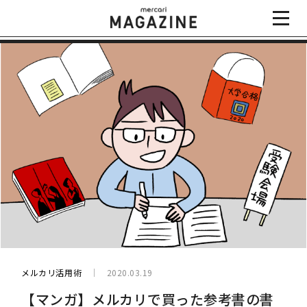
メルカリ活用術
2020.03.19
【マンガ】メルカリで買った参考書の書