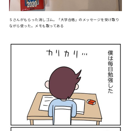
Ｓさんがもらった消しゴム。「大学合格」のメッセージを受け取り
ながら使った。メモも取ってある