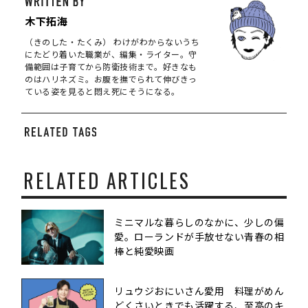
木下拓海
（きのした・たくみ） わけがわからないうち
にたどり着いた職業が、編集・ライター。守
備範囲は子育てから防衛技術まで。好きなも
のはハリネズミ。お腹を撫でられて伸びきっ
ている姿を見ると悶え死にそうになる。
RELATED ARTICLES
ミニマルな暮らしのなかに、少しの偏
愛。ローランドが手放せない青春の相
棒と純愛映画
リュウジおにいさん愛用 料理がめん
どくさいときでも活躍する、至高のキ