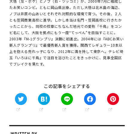
大悟（左・ボケ）とノブ（右・ツッコミ）が、2000年7月に結成し
たお笑いコンビ。ともに岡山県出身。ただし大悟は北木島の海辺、
ノブは井原の山あいとそれぞれ対照的な環境で育つ。その後、２人
とも笠岡商業高校に進学。しかし本当は名門・笠岡高校に行きたか
ったことから、同校の校章にちなんだ地元での愛称「千鳥」をコン
ビ名にして、大阪を拠点にもう一度“てっぺん”を目指すことに。
2003年『M-1グランプリ』決勝に初進出。2004年には『ABCお笑い
新人グランプリ』で最優秀新人賞を獲得。関西でレギュラー10本以
上を抱える売れっ子になり、2012年に満を持して東京へ。テレビ埼
玉『いろはに千鳥』で注目を浴びたことをきっかけに、見事全国区
でブレイクを果たす。
この記事をシェアする