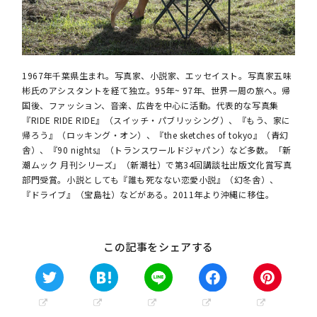
1967年千葉県生まれ。写真家、小説家、エッセイスト。写真家五味
彬氏のアシスタントを経て独立。95年~ 97年、世界一周の旅へ。帰
国後、ファッション、音楽、広告を中心に活動。代表的な写真集
『RIDE RIDE RIDE』（スイッチ・パブリッシング）、『もう、家に
帰ろう』（ロッキング・オン）、『the sketches of tokyo』（青幻
舎）、『90 nights』（トランスワールドジャパン）など多数。「新
潮ムック 月刊シリーズ」（新潮社）で第34回講談社出版文化賞写真
部門受賞。小説としても『誰も死なない恋愛小説』（幻冬舎）、
『ドライブ』（宝島社）などがある。2011年より沖縄に移住。
この記事をシェアする