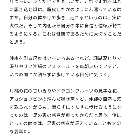
りづらい。歩くだけでも楽しいが、これで走れるほど
に履き込む頃は、脱皮したかのように若返っているは
ずだ。自分の体だけで歩き、走れるというのは、実に
爽快だ。そして内側から自分の体に自信と信頼が持て
るようになる。これは健康であるために大切なことだ
と思う。
健康を測る尺度はいろいろあるけれど、珊瑚混じりで
滑りやすい沖縄のアスファルトを毎朝歩いていると、
いつの間にか滑らずに歩けている自分に気づく。
月桃の花の甘い香りやドラゴンフルーツの見事な花、
アカショウビンの澄んだ鳴き声など、沖縄の自然に気
を取られながらも、滑らずにすたすた歩けるようにな
ったのは、足の裏の感覚が蘇ったからだと思う。僕に
とっての健康は、足裏の感覚が冴えていることも大切
な要素だ。