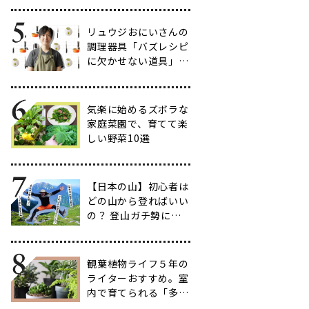
だわりのアイテム20
選
リュウジおにいさんの
調理器具「バズレシピ
に欠かせない道具」５
選
気楽に始めるズボラな
家庭菜園で、育てて楽
しい野菜10選
【日本の山】初心者は
どの山から登ればいい
の？ 登山ガチ勢に聞
いて行ってきた【多す
ぎ】
観葉植物ライフ５年の
ライターおすすめ。室
内で育てられる「多肉
植物」17選【品種と