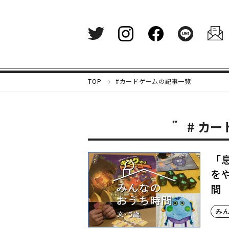
メ
TOP
#カードゲームの記事一覧
ル
カ
リ
# カ
マ
ガ
ジ
ン
「
-
を
好
間
き
な
も
み
の