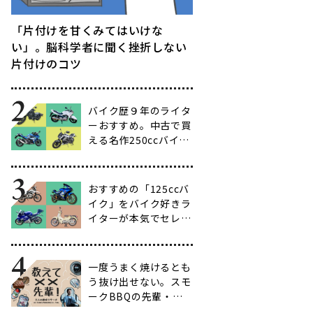
「片付けを甘くみてはいけな
い」。脳科学者に聞く挫折しない
片付けのコツ
バイク歴９年のライタ
ーおすすめ。中古で買
える名作250ccバイク
16選【ビギナー向け
からベテラン向けま
で】
おすすめの「125ccバ
イク」をバイク好きラ
イターが本気でセレク
ト【14選】
一度うまく焼けるとも
う抜け出せない。スモ
ークBBQの先輩・渋
谷南人さんに聞く、こ