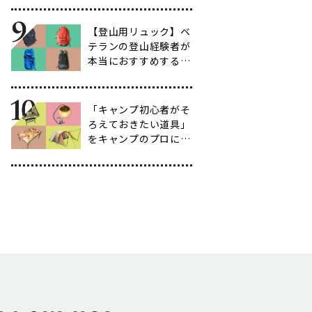
育て方も紹介】
【登山用リュック】ベ
テランの登山経験者が
本当におすすめする容
量別バックパック10
選
「キャンプ初心者がそ
ろえておきたい道具」
をキャンプのプロに聞
いてみた【39選】