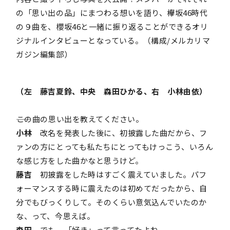
の「思い出の品」にまつわる想いを語り、欅坂46時代
の９曲を、櫻坂46と一緒に振り返ることができるオリ
ジナルインタビューとなっている。（構成/メルカリマ
ガジン編集部）
（左 藤吉夏鈴、中央 森田ひかる、右 小林由依）
――この曲の思い出を教えてください。
小林
改名を発表した後に、初披露した曲だから、フ
ァンの方にとっても私たちにとってもけっこう、いろん
な感じ方をした曲かなと思うけど。
藤吉
初披露をした時はすごく震えていました。パフ
ォーマンスする時に震えたのは初めてだったから、自
分でもびっくりして。そのくらい意気込んでいたのか
な、って、今思えば。
森田
でも、「好き」って言ってたよね。