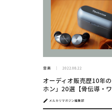
と
生
き
て
い
く
音楽
2022.08.22
オーディオ販売歴10年
ホン」20選【骨伝導・
メルカリマガジン編集部