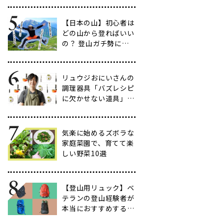
だわりのアイテム20
選
【日本の山】初心者は
どの山から登ればいい
の？ 登山ガチ勢に聞
いて行ってきた【多す
ぎ】
リュウジおにいさんの
調理器具「バズレシピ
に欠かせない道具」５
選
気楽に始めるズボラな
家庭菜園で、育てて楽
しい野菜10選
【登山用リュック】ベ
テランの登山経験者が
本当におすすめする容
量別バックパック10