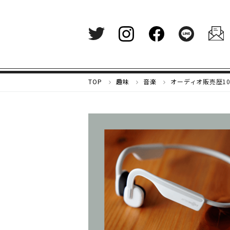
メ
TOP
趣味
音楽
オーディオ販売歴1
ル
カ
リ
マ
ガ
ジ
ン
-
好
き
な
も
の