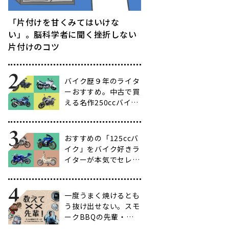
「片付けを甘くみてはいけな
い」。脳科学者に聞く挫折しない
片付けのコツ
バイク歴９年のライタ
ーおすすめ。中古で買
える名作250ccバイク
16選【ビギナー向け
からベテラン向けま
で】
おすすめの「125ccバ
イク」をバイク好きラ
イターが本気でセレク
ト【14選】
一度うまく焼けるとも
う抜け出せない。スモ
ークBBQの先輩・渋
谷南人さんに聞く、こ