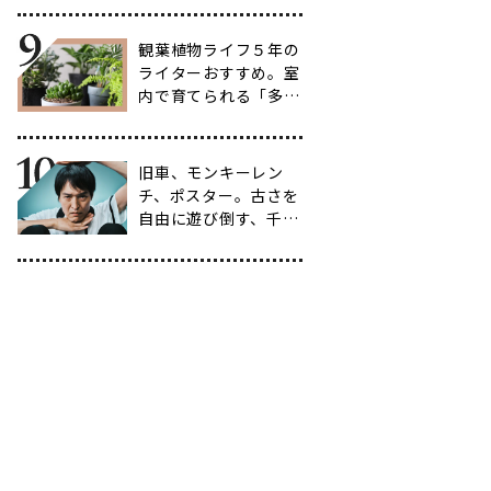
選
観葉植物ライフ５年の
ライターおすすめ。室
内で育てられる「多肉
植物」17選【品種と
育て方も紹介】
旧車、モンキーレン
チ、ポスター。古さを
自由に遊び倒す、千原
ジュニアの「ヴィンテ
ージ愛」